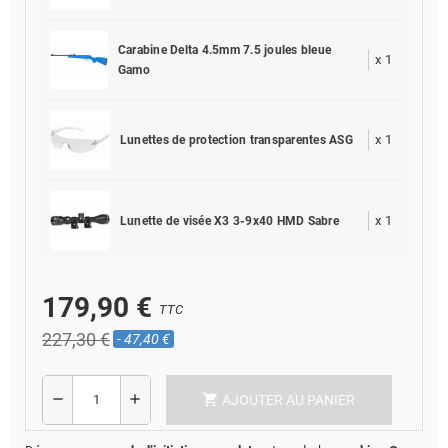
Carabine Delta 4.5mm 7.5 joules bleue
x
1
Gamo
x
1
Lunettes de protection transparentes ASG
x
1
Lunette de visée X3 3-9x40 HMD Sabre
179,90 €
TTC
227,30 €
- 47,40 €
shopping_cart
remove
add
AJOUTER AU PANIER