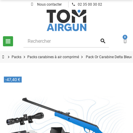
phone
Nous contacter
02 35 00 30 02
0
view_headline
search
chevron_right
chevron_right
chevron_right
Packs
Packs carabines à air comprimé
Pack Or Carabine Delta Bleu
-47,40 €