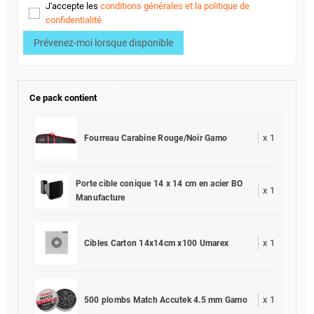
J'accepte les
conditions générales et la politique de
confidentialité
Prévenez-moi lorsque disponible
Ce pack contient
x
1
Fourreau Carabine Rouge/Noir Gamo
Porte cible conique 14 x 14 cm en acier BO
x
1
Manufacture
x
1
Cibles Carton 14x14cm x100 Umarex
x
1
500 plombs Match Accutek 4.5 mm Gamo