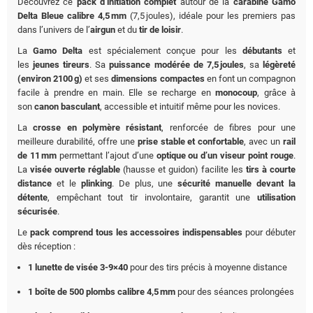
Découvrez ce
pack d’initiation complet
autour de la
carabine Gamo
Delta Bleue calibre 4,5 mm
(7,5 joules), idéale pour les premiers pas
dans l’univers de l’
airgun
et du
tir de loisir
.
La
Gamo Delta
est spécialement conçue pour les
débutants
et
les
jeunes tireurs
. Sa
puissance modérée de 7,5 joules
, sa
légèreté
(environ 2100 g)
et ses
dimensions compactes
en font un compagnon
facile à prendre en main. Elle se recharge en
monocoup
, grâce à
son
canon basculant
, accessible et intuitif même pour les novices.
La
crosse en polymère résistant
, renforcée de fibres pour une
meilleure durabilité, offre une
prise stable et confortable
, avec un
rail
de 11 mm
permettant l’ajout d’une
optique ou d’un viseur point rouge
.
La
visée ouverte réglable
(hausse et guidon) facilite les
tirs à courte
distance
et le
plinking
. De plus, une
sécurité manuelle devant la
détente
, empêchant tout tir involontaire, garantit une
utilisation
sécurisée
.
Le
pack comprend tous les accessoires indispensables
pour débuter
dès réception :
1 lunette de visée 3‑9×40
pour des tirs précis à moyenne distance
1 boîte de 500 plombs calibre 4,5 mm
pour des séances prolongées