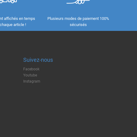
nt affichés en temps
Plusieurs modes de paiement 100%
 chaque article !
sécurisés
Suivez-nous
Facebook
Youtube
Instagram