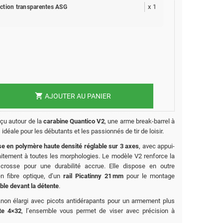
x
1
ection transparentes ASG
shopping_cart
AJOUTER AU PANIER
nçu autour de la
carabine Quantico V2
, une arme break‑barrel à
 idéale pour les débutants et les passionnés de tir de loisir
.
e en polymère haute densité réglable sur 3 axes
, avec appui-
aitement à toutes les morphologies. Le modèle V2 renforce la
crosse pour une durabilité accrue
.
Elle dispose en outre
n fibre optique, d’un
rail Picatinny 21 mm
pour le montage
able devant la détente
.
anon élargi avec picots antidérapants pour un armement plus
tte 4×32
, l’ensemble vous permet de viser avec précision à