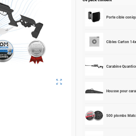
Porte cible coni
Cibles Carton 1
Carabine Quantic
zoom_out_map
Housse pour car
500 plombs Matc