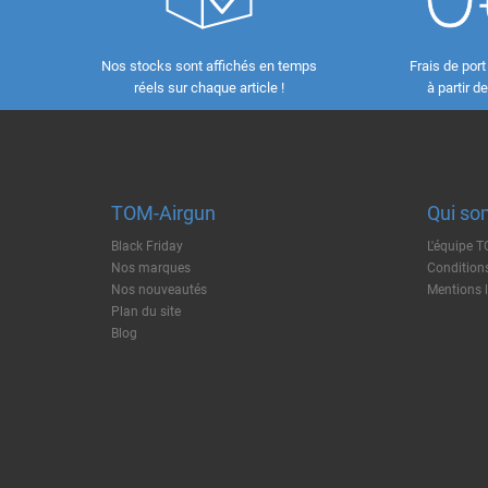
Nos stocks sont affichés en temps
Frais de port
réels sur chaque article !
à partir d
TOM-Airgun
Qui so
Black Friday
L'équipe 
Nos marques
Conditions
Nos nouveautés
Mentions 
Plan du site
Blog