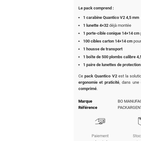
Le pack comprend :
1 carabine Quantico V2 4,5 mm
1 lunette 4×32
déjà montée
1 porte-cible conique 14×14 cm
100 cibles carton 14×14 cm
pour
1 housse de transport
1 boîte de 500 plombs calibre 4
1 paire de lunettes de protection
Ce
pack Quantico V2
est la solut
ergonomie et praticité
, dans une 
comprimé
.
Marque
BO MANUFA
Référence
PACKARGEN
Paiement
Stoc