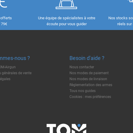
 offerts
Une équipe de spécialistes à votre
Nos stocks so
e 79€
écoute pour vous guider
réels sur
mmes-nous ?
Besoin d'aide ?
TOM-Airgun
Nous contacter
 générales de vente
Nos modes de paiement
légales
Nos modes de livraison
Règlementation des armes
Tous nos guides
Cookies : mes préférences