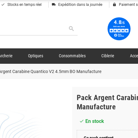
done
local_shipping
lock
Stocks en temps réel
Expédition dans la journée
Paiement s
search
Archerie
Optiques
Consommables
Ciblerie
Acce
Argent Carabine Quantico V2 4.5mm BO Manufacture
Pack Argent Carab
Manufacture
En stock
check
Ce pack contient