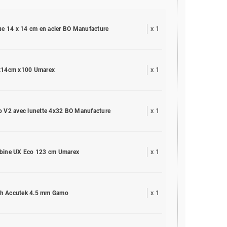
x
1
que 14 x 14 cm en acier BO Manufacture
x
1
4x14cm x100 Umarex
x
1
o V2 avec lunette 4x32 BO Manufacture
x
1
abine UX Eco 123 cm Umarex
x
1
h Accutek 4.5 mm Gamo