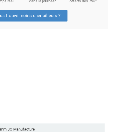
mps réel
dans la journée*
offerts dès 79€*
us trouvé moins cher ailleurs ?
.5mm BO Manufacture