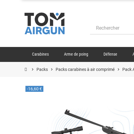
Carabines
Arme de poing
Défense
chevron_right
Packs
chevron_right
Packs carabines à air comprimé
chevron_right
Pack 
-16,60 €