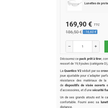
Lunettes de prot
169,90 €
TTC
186,50 €
- 16,60 €
remove
add
Découvrez ce
pack prêt à tirer
, co
ressort de 19,9 joules (catégorie D),
La
Quantico V2
séduit par sa
cross
joue ajustable pour s’adapter parf
résistance des matériaux de la 
de
dispositifs de visée ouverts
e
d’accessoires, et d’une
sécurité fi
Un de ses grands atouts est le c
confortable. Fourni avec sa
lune
distance.