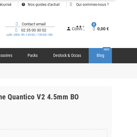
help
écurisé
Nos guides d'achat
Qui sommes-nous ?
Contact email
0
person
Connexion
0,00 €
02 35 00 30 02
LUN.-VEN. 9h-12h30 / 13h30-18h
NEW
ssoires
Packs
Destock & Occas
Blog
ine Quantico V2 4.5mm BO