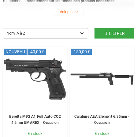
mentionnées
directement sur les fiches des produits concernés
.
TOM Airgun Occasion
est le parfait endroit pour trouver l'arme ou
Voir plus
expand_more
l'accessoire de vos rêves à un
prix réduit
!
La même
garantie de 12 mois
est appliquée sur les produits de cette
section.
Nom, A à Z
FILTRER
NOUVEAU
-40,00 €
-150,00 €
Beretta M92 A1 Full Auto CO2
Carabine AEA Element 6.35mm -
4.5mm UMAREX - Occasion
Occasion
En stock
En stock