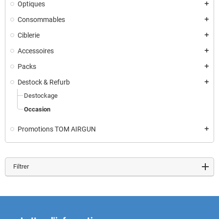
Optiques
add
Consommables
add
Ciblerie
add
Accessoires
add
Packs
add
Destock & Refurb
add
Destockage
Occasion
Promotions TOM AIRGUN
add
Filtrer