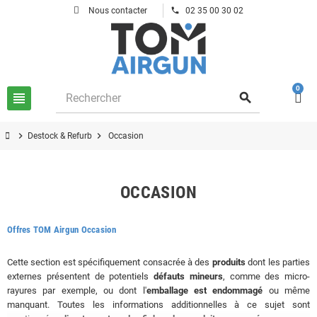
phone
Nous contacter
02 35 00 30 02
0
view_headline
search
chevron_right
chevron_right
Destock & Refurb
Occasion
OCCASION
Offres TOM Airgun Occasion
Cette section est spécifiquement consacrée à des
produits
dont les parties
externes présentent de potentiels
défauts mineurs
, comme des micro-
rayures par exemple, ou dont l'
emballage est endommagé
ou même
manquant. Toutes les informations additionnelles à ce sujet sont