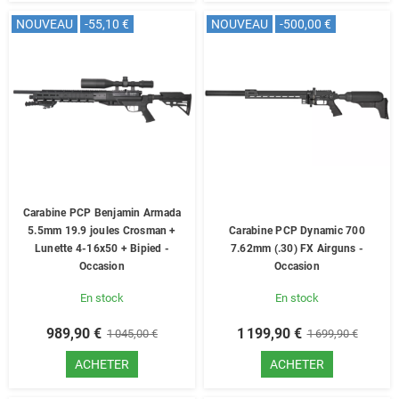
NOUVEAU
-55,10 €
NOUVEAU
-500,00 €
Carabine PCP Benjamin Armada
5.5mm 19.9 joules Crosman +
Carabine PCP Dynamic 700
Lunette 4-16x50 + Bipied -
7.62mm (.30) FX Airguns -
Occasion
Occasion
En stock
En stock
989,90 €
1 199,90 €
1 045,00 €
1 699,90 €
ACHETER
ACHETER