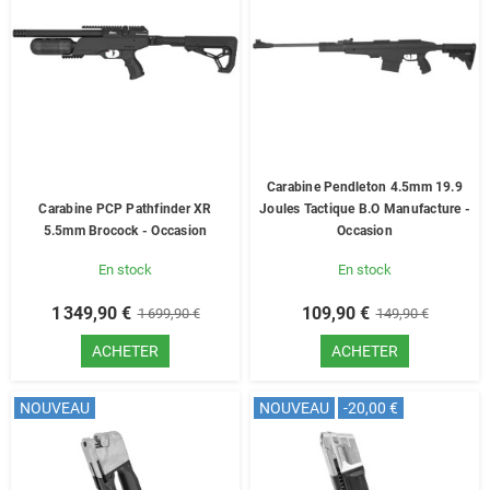
Carabine Pendleton 4.5mm 19.9
Carabine PCP Pathfinder XR
Joules Tactique B.O Manufacture -
5.5mm Brocock - Occasion
Occasion
En stock
En stock
1 349,90 €
109,90 €
1 699,90 €
149,90 €
ACHETER
ACHETER
NOUVEAU
NOUVEAU
-20,00 €