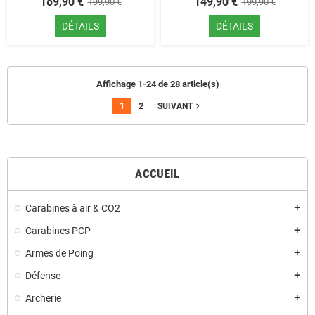
189,90 €
149,90 €
199,90 €
199,90 €
DÉTAILS
DÉTAILS
Affichage 1-24 de 28 article(s)
1
2
navigate_next
SUIVANT
ACCUEIL
Carabines à air & CO2
add
Carabines PCP
add
Armes de Poing
add
Défense
add
Archerie
add