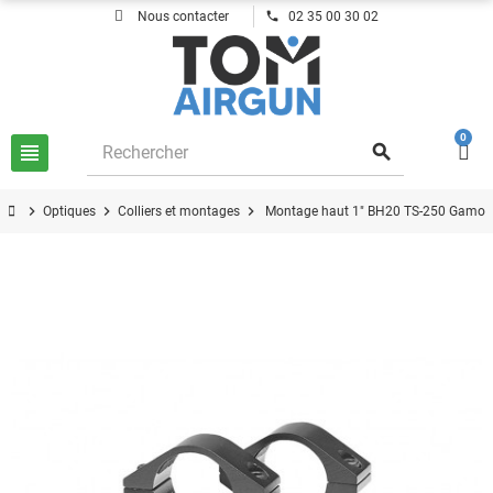
phone
Nous contacter
02 35 00 30 02
0
view_headline
search
chevron_right
chevron_right
chevron_right
Optiques
Colliers et montages
Montage haut 1" BH20 TS-250 Gamo