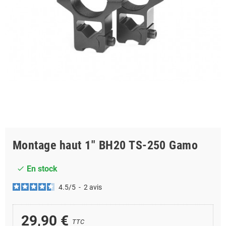
Montage haut 1" BH20 TS-250 Gamo
En stock
check
4.5
/
5
-
2
avis
29,90 €
TTC