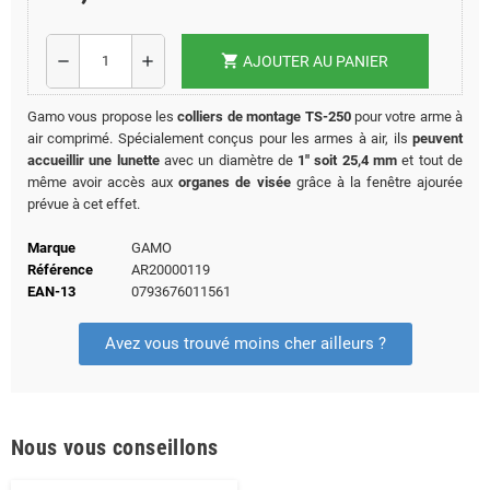
shopping_cart
remove
add
AJOUTER AU PANIER
Gamo vous propose les
colliers de montage TS-250
pour votre arme à
air comprimé. Spécialement conçus pour les armes à air, ils
peuvent
accueillir une lunette
avec un diamètre de
1" soit 25,4 mm
et tout de
même avoir accès aux
organes de visée
grâce à la fenêtre ajourée
prévue à cet effet.
Marque
GAMO
Référence
AR20000119
EAN-13
0793676011561
Avez vous trouvé moins cher ailleurs ?
Nous vous conseillons