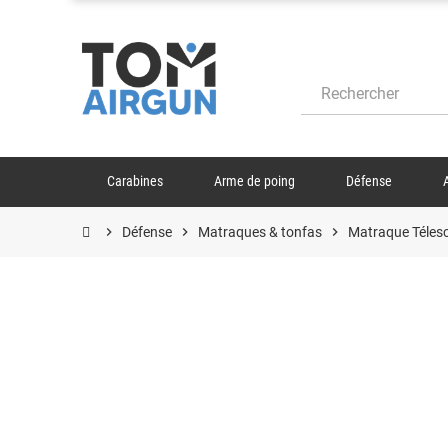
Carabines
Arme de poing
Défense
chevron_right
Défense
chevron_right
Matraques & tonfas
chevron_right
Matraque Télesc