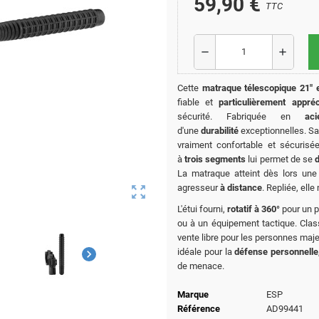
59,90 €
TTC
remove
add
Cette
matraque télescopique 21" 
fiable et
particulièrement appréc
sécurité.
Fabriquée en
ac
d'une
durabilité
exceptionnelles.
S
vraiment confortable et sécuris
à
trois segments
lui permet de se
La
matraque atteint dès lors un
agresseur
à distance
.
Repliée, ell
zoom_out_map
L'étui fourni,
rotatif à 360°
pour un p
ou à un équipement tactique. Cla
vente libre pour les personnes maje
idéale pour la
défense personnelle
chevron_right
de menace.
Marque
ESP
Référence
AD99441