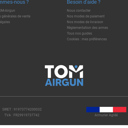
mmes-nous ?
Besoin d'aide ?
TOM-Airgun
Nous contacter
 générales de vente
Nos modes de paiement
légales
Nos modes de livraison
Règlementation des armes
Tous nos guides
Cookies : mes préférences
SIRET : 91973774200032
TVA : FR29919737742
Armurier Agréé