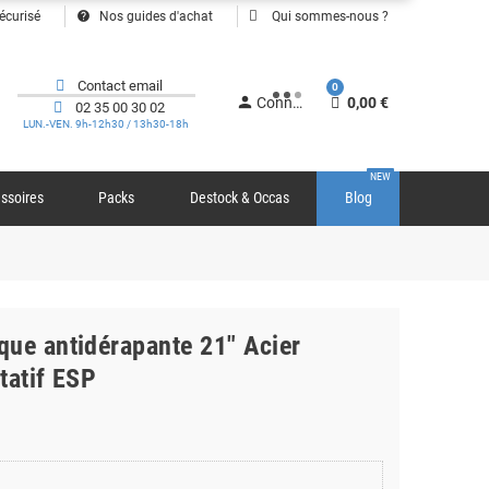
help
écurisé
Nos guides d'achat
Qui sommes-nous ?
Contact email
0
person
Connexion
0,00 €
02 35 00 30 02
LUN.-VEN. 9h-12h30 / 13h30-18h
NEW
ssoires
Packs
Destock & Occas
Blog
que antidérapante 21" Acier
tatif ESP