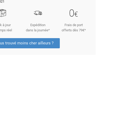
021
k à jour
Expédition
Frais de port
mps réel
dans la journée*
offerts dès 79€*
us trouvé moins cher ailleurs ?