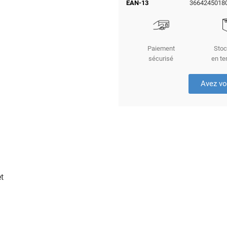
EAN-13
3664245018
Paiement
Stoc
sécurisé
en te
Avez vo
t