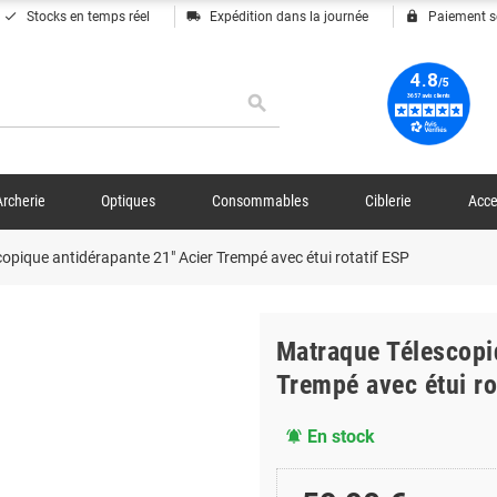
done
local_shipping
lock
Stocks en temps réel
Expédition dans la journée
Paiement s
search
Archerie
Optiques
Consommables
Ciblerie
Acce
opique antidérapante 21" Acier Trempé avec étui rotatif ESP
Matraque Télescopi
Trempé avec étui ro
En stock
notifications_active