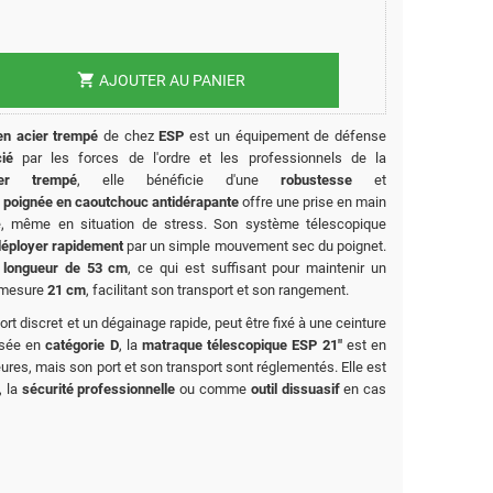
shopping_cart
AJOUTER AU PANIER
en acier trempé
de chez
ESP
est un équipement de défense
ié
par les forces de l'ordre et les professionnels de la
ier trempé
, elle bénéficie d'une
robustesse
et
a
poignée en caoutchouc antidérapante
offre une prise en main
ée, même en situation de stress.
Son système télescopique
déployer rapidement
par un simple mouvement sec du poignet.
e
longueur de 53 cm
, ce qui est suffisant pour maintenir un
e mesure
21 cm
, facilitant son transport et son rangement.
ort discret et un dégainage rapide, peut être fixé à une ceinture
ssée en
catégorie D
, la
matraque télescopique ESP 21"
est en
ures, mais son port et son transport sont réglementés. Elle est
, la
sécurité professionnelle
ou comme
outil dissuasif
en cas