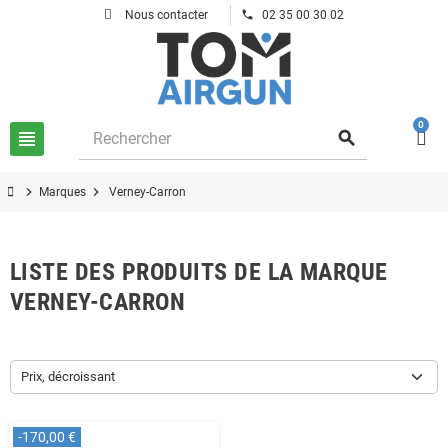
phone
Nous contacter
02 35 00 30 02
0
view_headline
search
chevron_right
chevron_right
Marques
Verney-Carron
LISTE DES PRODUITS DE LA MARQUE
VERNEY-CARRON
Prix, décroissant
-170,00 €