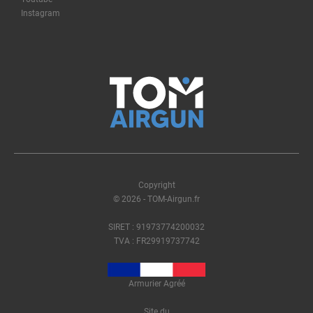
Instagram
Copyright
© 2026 - TOM-Airgun.fr
SIRET : 91973774200032
TVA : FR29919737742
Armurier Agréé
Site du