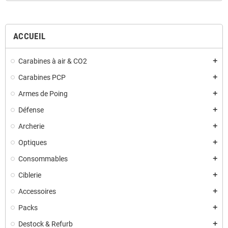
ACCUEIL
Carabines à air & CO2
add
Carabines PCP
add
Armes de Poing
add
Défense
add
Archerie
add
Optiques
add
Consommables
add
Ciblerie
add
Accessoires
add
Packs
add
Destock & Refurb
add