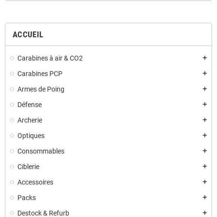
ACCUEIL
Carabines à air & CO2
add
Carabines PCP
add
Armes de Poing
add
Défense
add
Archerie
add
Optiques
add
Consommables
add
Ciblerie
add
Accessoires
add
Packs
add
Destock & Refurb
add