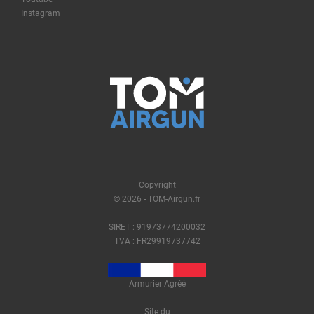
Instagram
Copyright
© 2026 - TOM-Airgun.fr
SIRET : 91973774200032
TVA : FR29919737742
Armurier Agréé
Site du