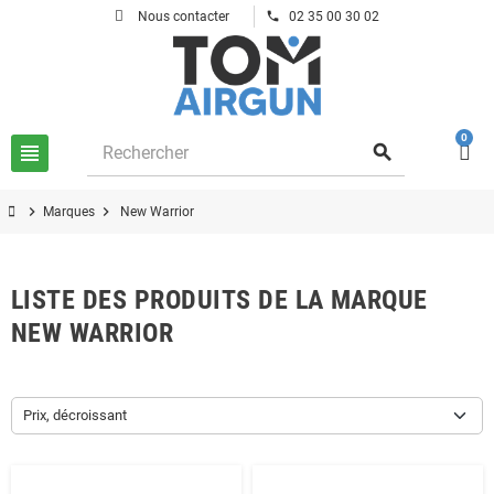
phone
Nous contacter
02 35 00 30 02
0
view_headline
search
chevron_right
chevron_right
Marques
New Warrior
LISTE DES PRODUITS DE LA MARQUE
NEW WARRIOR
Prix, décroissant