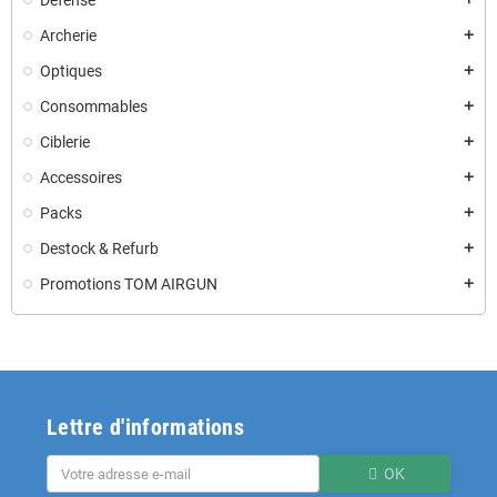
Défense
Archerie
add
Optiques
add
Consommables
add
Ciblerie
add
Accessoires
add
Packs
add
Destock & Refurb
add
Promotions TOM AIRGUN
add
Lettre d'informations
OK