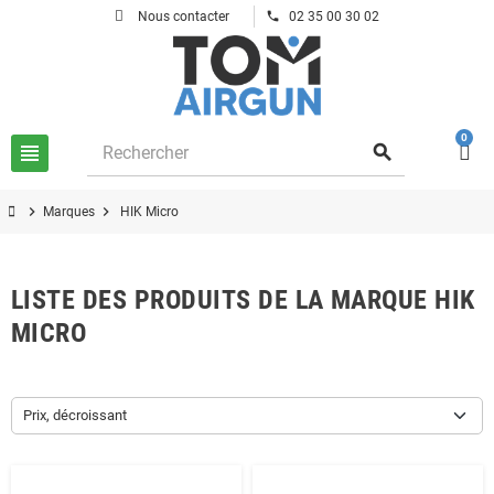
phone
Nous contacter
02 35 00 30 02
0
view_headline
search
chevron_right
chevron_right
Marques
HIK Micro
LISTE DES PRODUITS DE LA MARQUE HIK
MICRO
Prix, décroissant