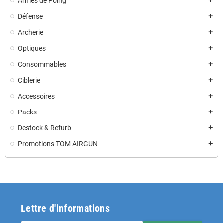
Armes de Poing
add
Défense
add
Archerie
add
Optiques
add
Consommables
add
Ciblerie
add
Accessoires
add
Packs
add
Destock & Refurb
add
Promotions TOM AIRGUN
add
Lettre d'informations