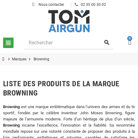
phone
Nous contacter
02 35 00 30 02
0
view_headline
search
chevron_right
chevron_right
Marques
Browning
LISTE DES PRODUITS DE LA MARQUE
BROWNING
Browning
est une marque emblématique dans l’univers des armes et du tir
sportif, fondée par le célèbre inventeur John Moses Browning, figure
majeure de l’armurerie moderne. Forte d’un héritage de plus d’un siècle,
Browning
incarne l’excellence, l’innovation et la fiabilité. Sa renommée
mondiale repose sur une volonté constante de proposer des produits à la
fois performants, esthétiques et robustes, capables de satisfaire les