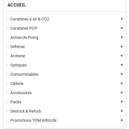
ACCUEIL
Carabines à air & CO2
add
Carabines PCP
add
Armes de Poing
add
Défense
add
Archerie
add
Optiques
add
Consommables
add
Ciblerie
add
Accessoires
add
Packs
add
Destock & Refurb
add
Promotions TOM AIRGUN
add