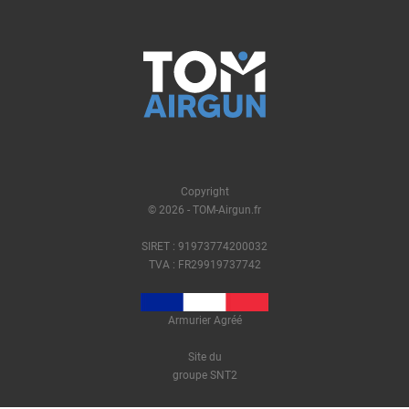
Copyright
© 2026 - TOM-Airgun.fr
SIRET : 91973774200032
TVA : FR29919737742
Armurier Agréé
Site du
groupe SNT2