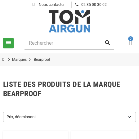
phone
Nous contacter
02 35 00 30 02
0
view_headline
search
chevron_right
chevron_right
Marques
Bearproof
LISTE DES PRODUITS DE LA MARQUE
BEARPROOF
Prix, décroissant