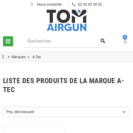
phone
Nous contacter
02 35 00 30 02
0
view_headline
search
chevron_right
chevron_right
Marques
A-Tec
LISTE DES PRODUITS DE LA MARQUE A-
TEC
Prix, décroissant