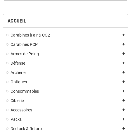
ACCUEIL
Carabines à air & CO2
add
Carabines PCP
add
Armes de Poing
add
Défense
add
Archerie
add
Optiques
add
Consommables
add
Ciblerie
add
Accessoires
add
Packs
add
Destock & Refurb
add