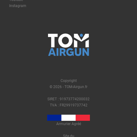
Instagram
Copyright
© 2026 - TOM-Airgun.fr
SIRET : 91973774200032
TVA : FR29919737742
Armurier Agréé
Site du