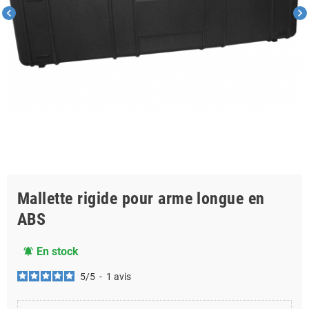
chevron_left
chevron_right
Mallette rigide pour arme longue en
ABS
En stock
notifications_active
5
/
5
-
1
avis