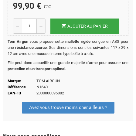
99,90 €
TTC
shopping_cart
remove
add
AJOUTER AU PANIER
Tom Airgun
vous propose cette
mallette rigide
conçue en ABS pour
une
résistance accrue
. Ses dimensions sont les suivantes 117 x 29 x
12 cm avec une mousse interne type boîte à œufs.
Elle peut donc accueillir une grande majorité d'arme pour assurer une
protection et un transport optimal.
Marque
TOM AIRGUN
Référence
N1640
EAN-13
2000000095882
Avez vous trouvé moins cher ailleurs ?