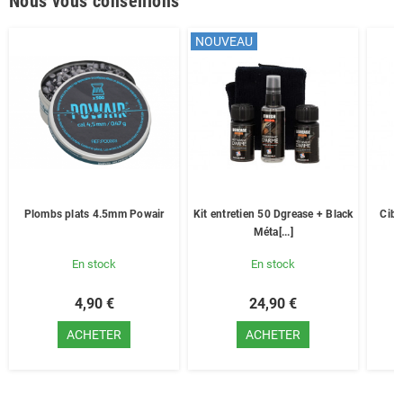
Nous vous conseillons
NOUVEAU
Plombs plats 4.5mm Powair
Kit entretien 50 Dgrease + Black
Cibl
Méta[...]
En stock
En stock
4,90 €
24,90 €
ACHETER
ACHETER