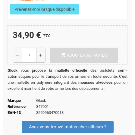
Prévenez-moi lorsque disponible
34,90 €
TTC
shopping_cart
remove
add
AJOUTER AU PANIER
Glock
vous propose la
mallette officielle
des pistolets semi-
automatiques pour le transport de vos armes en toute sécurité. C'est
une mallette en polymère intégrant des
mousses alvéolées
pour un
excellent maintient de votre arme lors des déplacements.
Marque
Glock
Référence
347001
EAN-13
3559963470018
Avez vous trouvé moins cher ailleurs ?