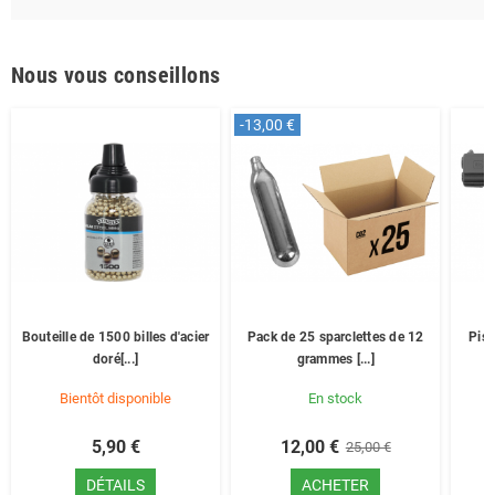
Nous vous conseillons
-13,00 €
Bouteille de 1500 billes d'acier
Pack de 25 sparclettes de 12
Pist
doré[...]
grammes [...]
Bientôt disponible
En stock
5,90 €
12,00 €
25,00 €
DÉTAILS
ACHETER