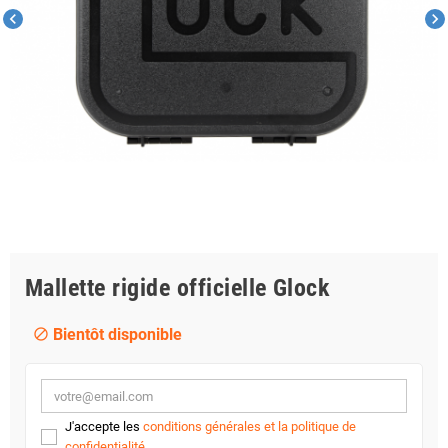
chevron_left
chevron_right
Mallette rigide officielle Glock
Bientôt disponible
block
J'accepte les
conditions générales et la politique de
confidentialité