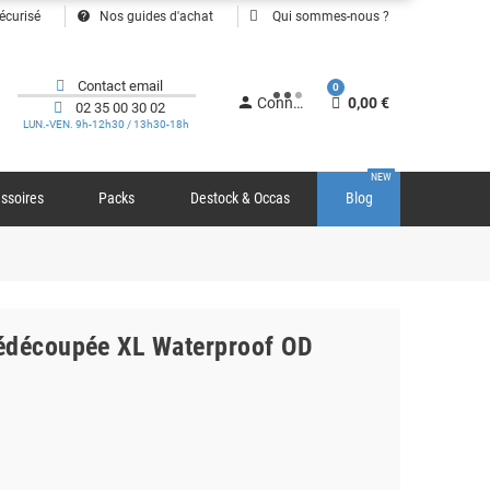
help
écurisé
Nos guides d'achat
Qui sommes-nous ?
Contact email
0
person
Connexion
0,00 €
02 35 00 30 02
LUN.-VEN. 9h-12h30 / 13h30-18h
NEW
ssoires
Packs
Destock & Occas
Blog
édécoupée XL Waterproof OD