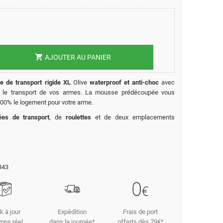
shopping_cart
AJOUTER AU PANIER
te de transport rigide XL
Olive
waterproof et anti-choc
avec
 le transport de vos armes. La mousse prédécoupée vous
100% le logement pour votre arme.
ées de transport
, de
roulettes
et de deux emplacements
843
k à jour
Expédition
Frais de port
mps réel
dans la journée*
offerts dès 79€*