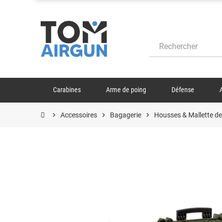
Carabines
Arme de poing
Défense
chevron_right
Accessoires
chevron_right
Bagagerie
chevron_right
Housses & Mallette de