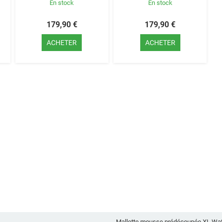
En stock
En stock
179,90 €
179,90 €
ACHETER
ACHETER
Mallette mousse prédécoupée XL Wa