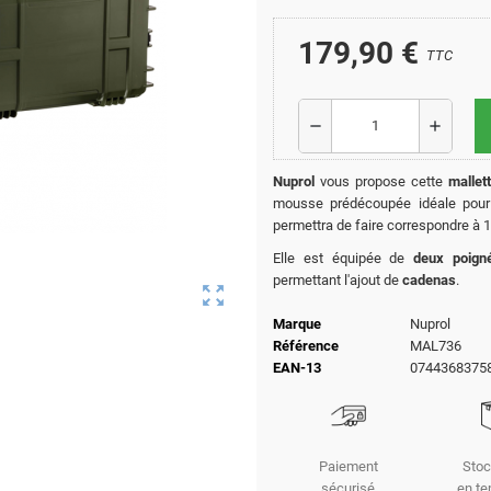
179,90 €
TTC
remove
add
Nuprol
vous propose cette
mallet
mousse prédécoupée idéale pour
permettra de faire correspondre à 
Elle est équipée de
deux poign
permettant l'ajout de
cadenas
.
zoom_out_map
Marque
Nuprol
Référence
MAL736
EAN-13
0744368375
Paiement
Stoc
sécurisé
en te