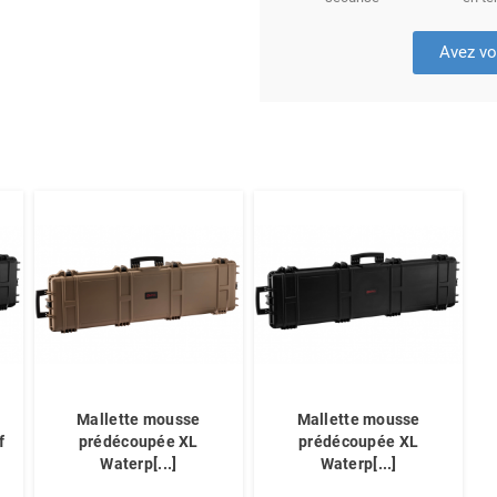
Avez vo
Mallette mousse
Mallette mousse
f
prédécoupée XL
prédécoupée XL
Waterp[...]
Waterp[...]