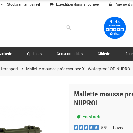
done
local_shipping
lock
Stocks en temps réel
Expédition dans la journée
Paiement s
search
Archerie
Optiques
Consommables
Ciblerie
Acce
 transport
chevron_right
Mallette mousse prédécoupée XL Waterproof OD NUPROL
Mallette mousse pr
NUPROL
En stock
notifications_active
5
/
5
-
1
avis