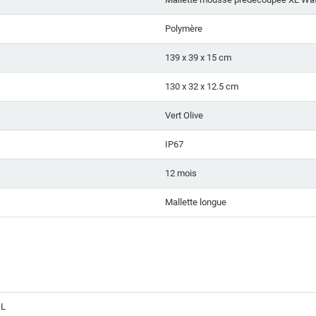
Polymère
139 x 39 x 15 cm
130 x 32 x 12.5 cm
Vert Olive
IP67
12 mois
Mallette longue
OL