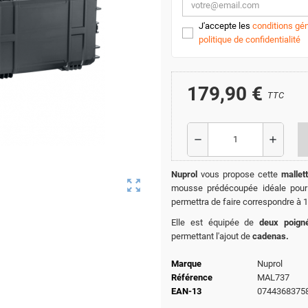
J'accepte les
conditions gén
politique de confidentialité
179,90 €
TTC
remove
add
Nuprol
vous propose cette
mallet
zoom_out_map
mousse prédécoupée idéale pour
permettra de faire correspondre à 
Elle est équipée de
deux poign
permettant l'ajout de
cadenas.
Marque
Nuprol
Référence
MAL737
EAN-13
0744368375