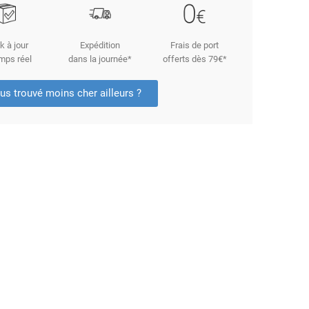
k à jour
Expédition
Frais de port
mps réel
dans la journée*
offerts dès 79€*
us trouvé moins cher ailleurs ?