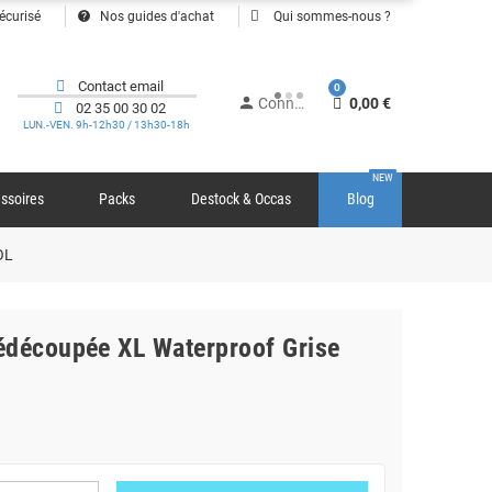
help
écurisé
Nos guides d'achat
Qui sommes-nous ?
Contact email
0
person
Connexion
0,00 €
02 35 00 30 02
LUN.-VEN. 9h-12h30 / 13h30-18h
NEW
ssoires
Packs
Destock & Occas
Blog
OL
édécoupée XL Waterproof Grise