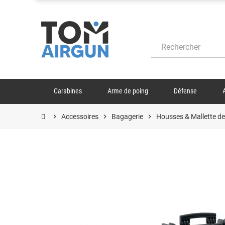
Carabines
Arme de poing
Défense
chevron_right
Accessoires
chevron_right
Bagagerie
chevron_right
Housses & Mallette de