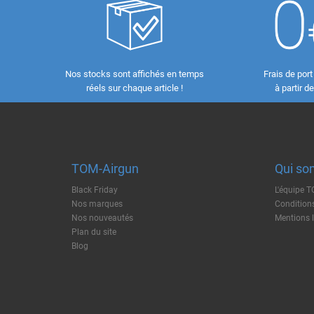
Nos stocks sont affichés en temps
Frais de port
réels sur chaque article !
à partir d
TOM-Airgun
Qui so
Black Friday
L'équipe 
Nos marques
Conditions
Nos nouveautés
Mentions 
Plan du site
Blog