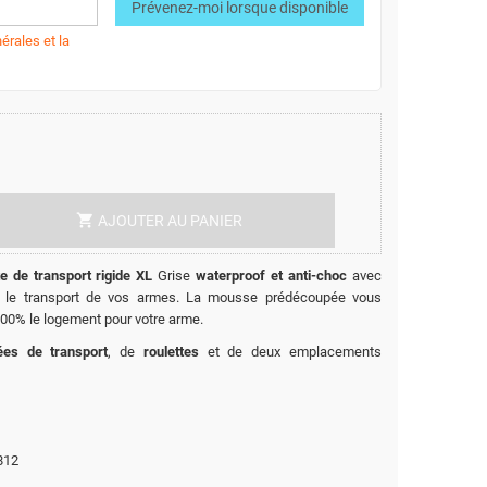
Prévenez-moi lorsque disponible
érales et la
shopping_cart
AJOUTER AU PANIER
te de transport rigide XL
Grise
waterproof et anti-choc
avec
 le transport de vos armes. La mousse prédécoupée vous
100% le logement pour votre arme.
ées de transport
, de
roulettes
et de deux emplacements
812