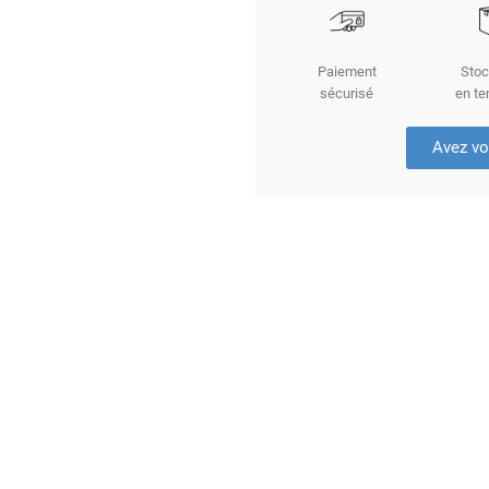
Paiement
Stoc
sécurisé
en te
Avez vo