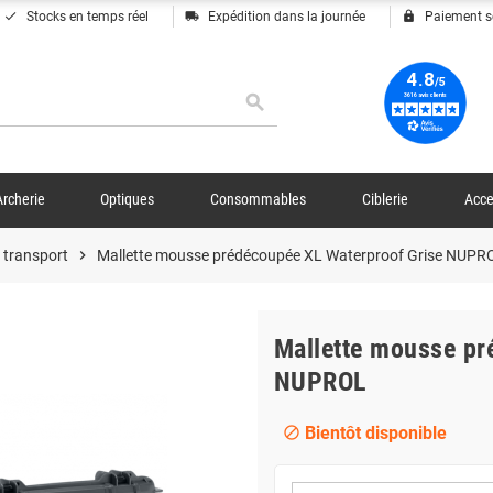
done
local_shipping
lock
Stocks en temps réel
Expédition dans la journée
Paiement s
search
Archerie
Optiques
Consommables
Ciblerie
Acce
 transport
chevron_right
Mallette mousse prédécoupée XL Waterproof Grise NUPR
Mallette mousse pr
NUPROL
Bientôt disponible
block