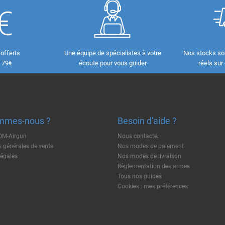
 offerts
Une équipe de spécialistes à votre
Nos stocks so
e 79€
écoute pour vous guider
réels sur
mmes-nous ?
Besoin d'aide ?
TOM-Airgun
Nous contacter
 générales de vente
Nos modes de paiement
légales
Nos modes de livraison
Règlementation des armes
Tous nos guides
Cookies : mes préférences