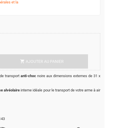
érales et la
shopping_cart
AJOUTER AU PANIER
de transport
anti-choc
noire aux dimensions externes de 31 x
e alvéolaire
interne idéale pour le transport de votre arme à air
143