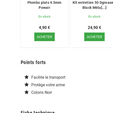
Plombs plats 4.5mm
Kit entretien 50 Dgrease
Powair
Black Méta[...]
En stock
En stock
4,90 €
24,90 €
ACHETER
ACHETER
Points forts
Facilite le transport
Protège votre arme
Coloris Noir
Fiche technique