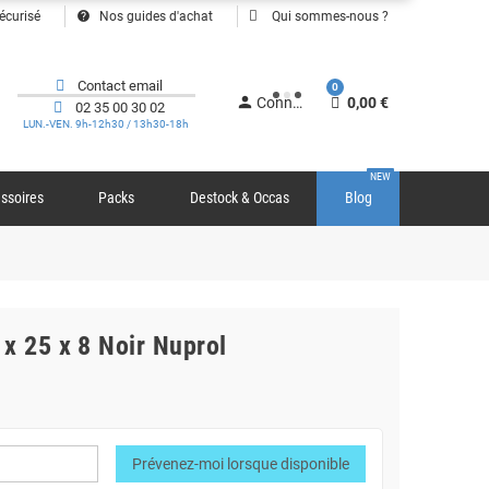
help
écurisé
Nos guides d'achat
Qui sommes-nous ?
Contact email
0
person
Connexion
0,00 €
02 35 00 30 02
LUN.-VEN. 9h-12h30 / 13h30-18h
NEW
ssoires
Packs
Destock & Occas
Blog
x 25 x 8 Noir Nuprol
Prévenez-moi lorsque disponible