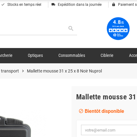
done
local_shipping
lock
Stocks en temps réel
Expédition dans la journée
Paiement s
search
Archerie
Optiques
Consommables
Ciblerie
Acce
 transport
chevron_right
Mallette mousse 31 x 25 x 8 Noir Nuprol
Mallette mousse 31 
Bientôt disponible
block