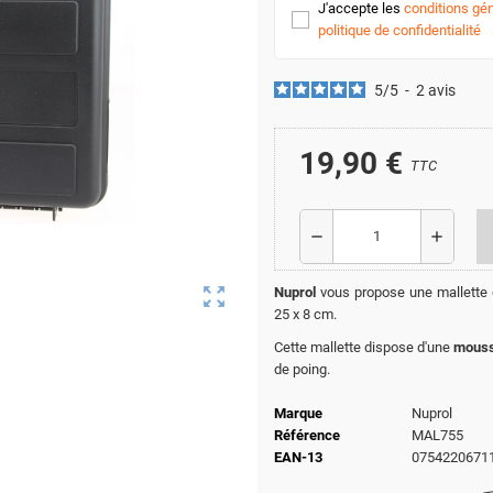
J'accepte les
conditions gén
politique de confidentialité
5
/
5
-
2
avis
19,90 €
TTC
remove
add
zoom_out_map
Nuprol
vous propose une mallette 
25 x 8 cm.
Cette mallette dispose d'une
mouss
de poing.
Marque
Nuprol
Référence
MAL755
EAN-13
0754220671