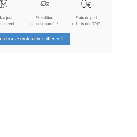
k à jour
Expédition
Frais de port
mps réel
dans la journée*
offerts dès 79€*
us trouvé moins cher ailleurs ?