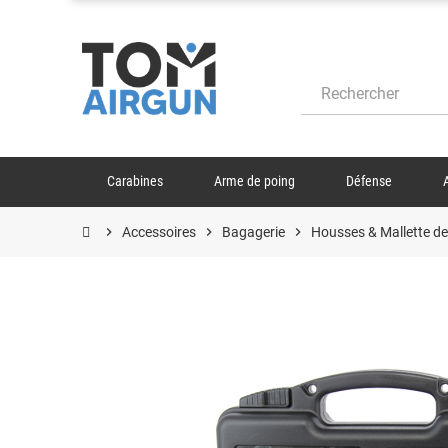
Carabines
Arme de poing
Défense
chevron_right
Accessoires
chevron_right
Bagagerie
chevron_right
Housses & Mallette de