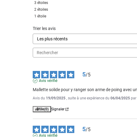
3
étoiles
2
étoiles
1
étoile
Trier les avis
5
/
5
Avis vérifié
Mallette solide pour y ranger son arme de poing avec u
Avis du
19/09/2025
, suite à une expérience du
06/04/2025
pa
Utile
(0)
Signaler
5
/
5
Avis vérifié