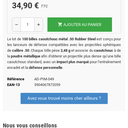
34,90 €
TTC
shopping_cart
remove
add
AJOUTER AU PANIER
Le lot de
100 billes caoutchouc métal .50 Rubber Steel
est conçu pour
les lanceurs de défense compatibles avec les projectiles sphériques
de
calibre .50
. Chaque bille pèse
2,48 g
et associe du
caoutchouc
à de
la
poudre métallique
afin d’obtenir un projectile plus dense qu’une bille
caoutchouc standard, avec un
impact plus marqué
pour l’entraînement
encadré et la
défense personnelle
.
Référence
AD-PIM-049
EAN-13
5904067872059
Avez vous trouvé moins cher ailleurs ?
Nous vous conseillons