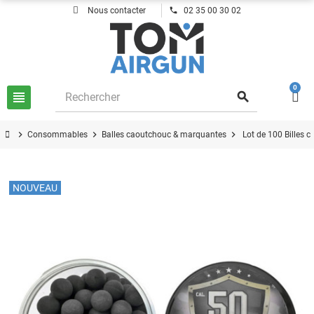
phone
Nous contacter
02 35 00 30 02
0
view_headline
search
chevron_right
chevron_right
chevron_right
Consommables
Balles caoutchouc & marquantes
Lot de 100 Billes 
NOUVEAU