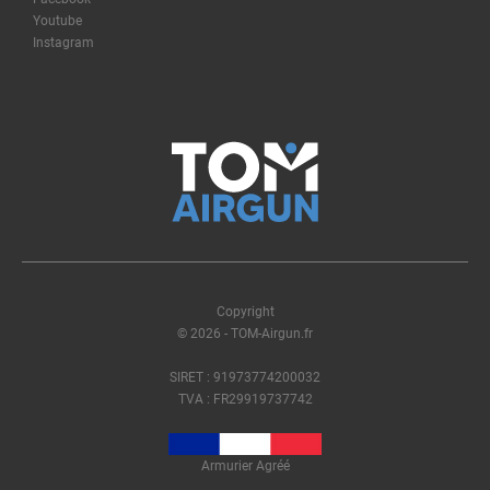
Youtube
Instagram
Copyright
© 2026 - TOM-Airgun.fr
SIRET : 91973774200032
TVA : FR29919737742
Armurier Agréé