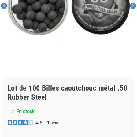
chevron_left
chevron_right
Lot de 100 Billes caoutchouc métal .50
Rubber Steel
En stock
check
4
/
5
-
1
avis