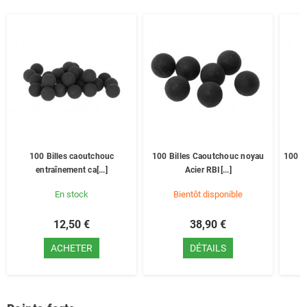
100 Billes caoutchouc
100 Billes Caoutchouc noyau
100 Bi
entraînement ca[...]
Acier RBI[...]
En stock
Bientôt disponible
12,50 €
38,90 €
ACHETER
DÉTAILS