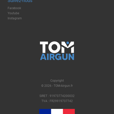
Suivez-nous
Facebook
Youtube
Instagram
Copyright
© 2026 - TOM-Airgun.fr
SIRET : 91973774200032
TVA : FR29919737742