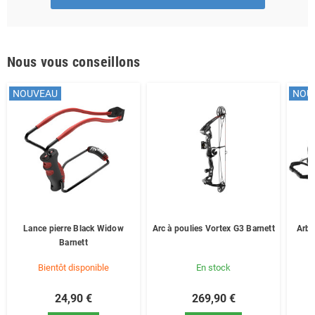
Nous vous conseillons
NOUVEAU
NOU
Lance pierre Black Widow
Arc à poulies Vortex G3 Barnett
Arba
Barnett
Bientôt disponible
En stock
24,90 €
269,90 €