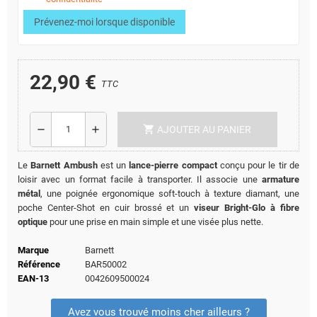
Prévenez-moi lorsque disponible
22,90 €
TTC
shopping_cart
remove
add
AJOUTER AU PANIER
Le
Barnett Ambush
est un
lance-pierre compact
conçu pour le tir de
loisir avec un format facile à transporter. Il associe une
armature
métal
, une poignée ergonomique soft-touch à texture diamant, une
poche Center-Shot en cuir brossé et un
viseur Bright-Glo à fibre
optique
pour une prise en main simple et une visée plus nette.
Marque
Barnett
Référence
BAR50002
EAN-13
0042609500024
Avez vous trouvé moins cher ailleurs ?