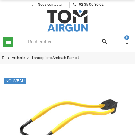
phone
Nous contacter
02 35 00 30 02
0
view_headline
search
chevron_right
chevron_right
Archerie
Lance pierre Ambush Barnett
NOUVEAU