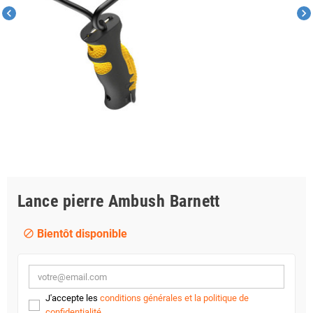
chevron_left
chevron_right
Lance pierre Ambush Barnett
Bientôt disponible
block
J'accepte les
conditions générales et la politique de
confidentialité