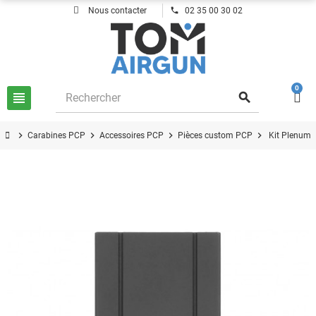
phone
Nous contacter
02 35 00 30 02
0
view_headline
search
chevron_right
chevron_right
chevron_right
chevron_right
Carabines PCP
Accessoires PCP
Pièces custom PCP
Kit Plenum 