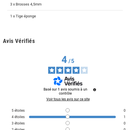
3 x Brosses 4,5mm
1 x Tige éponge
Avis Vérifiés
4
/
5
Basé sur
1
avis soumis à un
contrôle
Voir tous les avis sur ce site
5
étoiles
0
4
étoiles
1
3
étoiles
0
2
étoiles
0