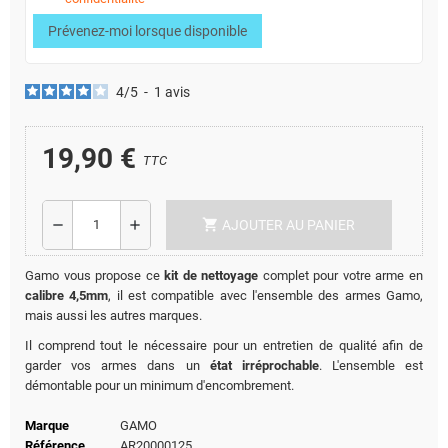
Prévenez-moi lorsque disponible
4
/
5
-
1
avis
19,90 €
TTC
shopping_cart
remove
add
AJOUTER AU PANIER
Gamo vous propose ce
kit de nettoyage
complet pour votre arme en
calibre 4,5mm
, il est compatible avec l'ensemble des armes Gamo,
mais aussi les autres marques.
Il comprend tout le nécessaire pour un entretien de qualité afin de
garder vos armes dans un
état irréprochable
. L'ensemble est
démontable pour un minimum d'encombrement.
Marque
GAMO
Référence
AR20000125