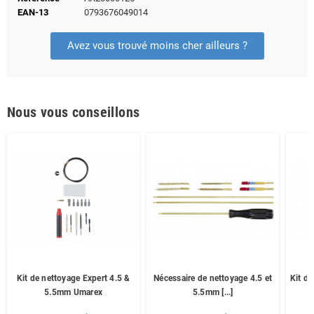
EAN-13
0793676049014
Avez vous trouvé moins cher ailleurs ?
Nous vous conseillons
Kit de nettoyage Expert 4.5 &
Nécessaire de nettoyage 4.5 et
Kit d
5.5mm Umarex
5.5mm [...]