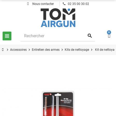
phone
Nous contacter
02 35 00 30 02
0
view_headline
search
chevron_right
chevron_right
chevron_right
chevron_right
Accessoires
Entretien des armes
Kits de nettoyage
Kit de nettoy