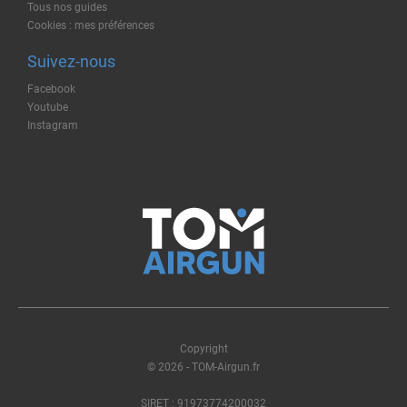
Tous nos guides
Cookies : mes préférences
Suivez-nous
Facebook
Youtube
Instagram
Copyright
© 2026 - TOM-Airgun.fr
SIRET : 91973774200032