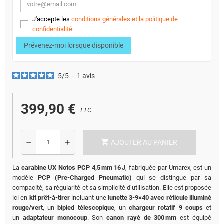
J'accepte les
conditions générales et la politique de
confidentialité
Prévenez-moi lorsque disponible
5
/
5
-
1
avis
399,90 €
TTC
shopping_cart
remove
add
AJOUTER AU PANIER
La
carabine UX Notos PCP 4,5 mm 16 J
, fabriquée par Umarex, est un
modèle
PCP (Pre‑Charged Pneumatic)
qui se distingue par sa
compacité, sa régularité et sa simplicité d’utilisation.
Elle est proposée
ici en
kit prêt-à-tirer
incluant une
lunette 3‑9×40 avec réticule illuminé
rouge/vert
, un
bipied télescopique
, un
chargeur rotatif 9 coups
et
un
adaptateur monocoup
. Son
canon rayé de 300 mm
est équipé