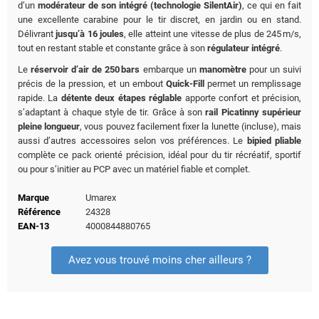
d’un
modérateur de son intégré (technologie SilentAir)
, ce qui en fait
une excellente carabine pour le tir discret, en jardin ou en stand.
Délivrant
jusqu’à 16 joules
, elle atteint une vitesse de plus de 245 m/s,
tout en restant stable et constante grâce à son
régulateur intégré
.
Le
réservoir d’air de 250 bars
embarque un
manomètre
pour un suivi
précis de la pression, et un embout
Quick-Fill
permet un remplissage
rapide. La
détente deux étapes réglable
apporte confort et précision,
s’adaptant à chaque style de tir. Grâce à son
rail Picatinny supérieur
pleine longueur
, vous pouvez facilement fixer la lunette (incluse), mais
aussi d’autres accessoires selon vos préférences. Le
bipied pliable
complète ce pack orienté précision, idéal pour du tir récréatif, sportif
ou pour s’initier au PCP avec un matériel fiable et complet.
Marque
Umarex
Référence
24328
EAN-13
4000844880765
Avez vous trouvé moins cher ailleurs ?