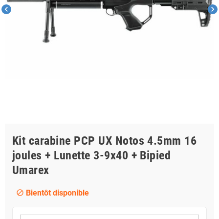
chevron_left
chevron_right
Kit carabine PCP UX Notos 4.5mm 16
joules + Lunette 3-9x40 + Bipied
Umarex
Bientôt disponible
block