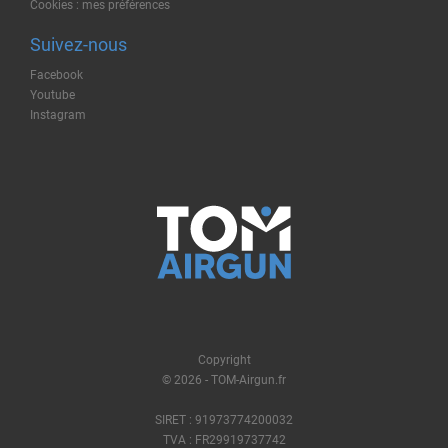
Cookies : mes préférences
Suivez-nous
Facebook
Youtube
Instagram
Copyright
© 2026 - TOM-Airgun.fr
SIRET : 91973774200032
TVA : FR29919737742