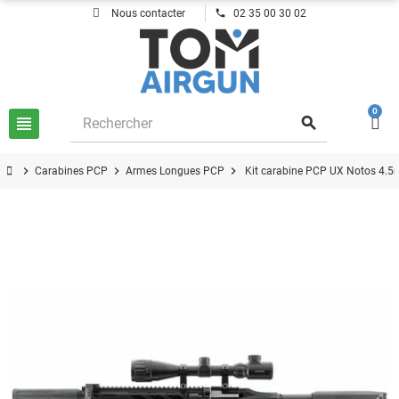
phone
Nous contacter
02 35 00 30 02
0
view_headline
search
chevron_right
chevron_right
chevron_right
Carabines PCP
Armes Longues PCP
Kit carabine PCP UX Notos 4.5m