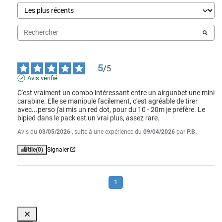
5
/
5
Avis vérifié
C'est vraiment un combo intéressant entre un airgunbet une mini 
carabine. Elle se manipule facilement, c'est agréable de tirer 
avec...perso j'ai mis un red dot, pour du 10 - 20m je préfère. Le 
bipied dans le pack est un vrai plus, assez rare.
Avis du
03/05/2026
, suite à une expérience du
09/04/2026
par
P.B.
Utile
(0)
Signaler
1