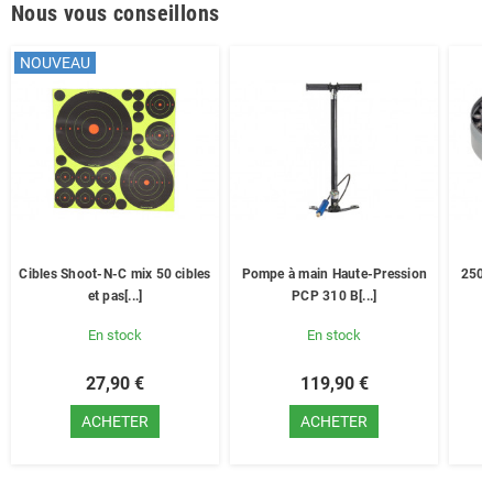
Nous vous conseillons
NOUVEAU
Cibles Shoot-N-C mix 50 cibles
Pompe à main Haute-Pression
250 
et pas[...]
PCP 310 B[...]
En stock
En stock
27,90 €
119,90 €
ACHETER
ACHETER