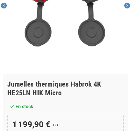
chevron_left
chevron_right
Jumelles thermiques Habrok 4K
HE25LN HIK Micro
En stock
check
1 199,90 €
TTC