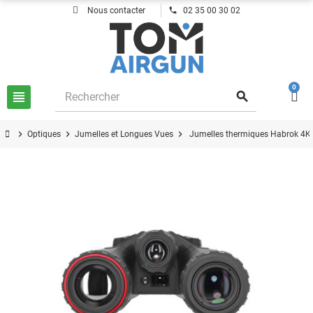
phone
Nous contacter
02 35 00 30 02
0
view_headline
search
chevron_right
chevron_right
chevron_right
Optiques
Jumelles et Longues Vues
Jumelles thermiques Habrok 4K