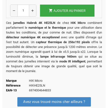
shopping_cart
remove
add
AJOUTER AU PANIER
Ces
jumelles Habrok 4K HE25LN
de chez
HIK Micro
combinent
parfaitement le
numérique et le thermique
pour une utilisation dans
toutes les conditions, de jour comme de nuit. Elles disposent d'un
détecteur numérique 4K exceptionnel
avec une qualité d'image qui
l'est tout autant. Un
capteur thermique de 256x192 pixels
offre la
possibilité de détecter une présence jusqu'à 1200 mètres environ. Le
zoom numérique agrandit quant à lui de x5.5 jusqu'à x22. Lorsque la
luminosité diminue, la
lampe infrarouge 940nm
qui se situe au
sommet des jumelles intervient via le
mode IR intelligent
, permettant
de toujours obtenir une image de grande qualité, quel que soit le
moment de le journée.
Marque
HIK Micro
Référence
HIKHE25LN
EAN-13
6974004644833
Avez vous trouvé moins cher ailleurs ?