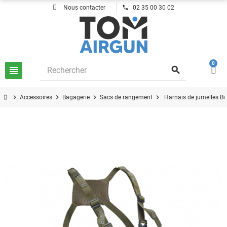
phone
Nous contacter
02 35 00 30 02
0
view_headline
search
chevron_right
chevron_right
chevron_right
chevron_right
Accessoires
Bagagerie
Sacs de rangement
Harnais de jumelles Bu