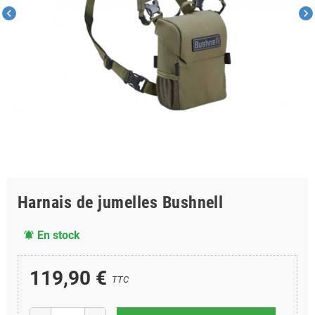
chevron_left
chevron_right
Harnais de jumelles Bushnell
En stock
notifications_active
119,90 €
TTC