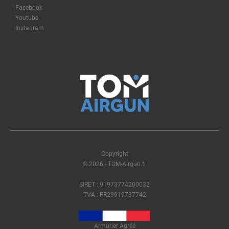
Facebook
Youtube
Instagram
Copyright
© 2026 - TOM-Airgun.fr
SIRET : 91973774200032
TVA : FR29919737742
Armurier Agréé