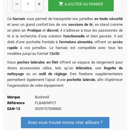
shopping_cart
remove
add
AJOUTER AU PANIER
Ce
harnais
vous permet de transporter vos jumelles
en toute sécurité
et avec un grand confort lors de vos
sessions de tir
, en stand comme
en plein air.
Pratique
et
discret
, il s’adresse à tous les passionnés de
tir à la recherche d’une solution
fonctionnelle
et bien pensée. Il est
doté d’une pochette frontale à
fermeture aimantée
, offrant un
accès
rapide
à vos jumelles. Le harnais est compatible avec tous les
modèles jusqu’au format
12x50
.
Deux
poches latérales en filet
offrent un espace de rangement pour
divers accessoires utiles, tels qu’un
télémètre
, une
lingette de
nettoyage
ou un
outil de réglage
. Des fixations supplémentaires
permettent également l’ajout d’une
pochette latérale
, afin d’optimiser
l’organisation de votre équipement.
Marque
Bushnell
Référence
FLBABINPCT
EAN-13
0029757008800
Avez vous trouvé moins cher ailleurs ?