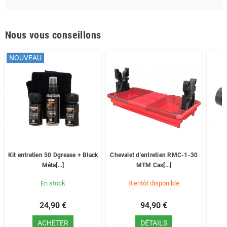
Nous vous conseillons
NOUVEAU
Kit entretien 50 Dgrease + Black
Chevalet d'entretien RMC-1-30
J
Méta[...]
MTM Cas[...]
En stock
Bientôt disponible
24,90 €
94,90 €
ACHETER
DÉTAILS