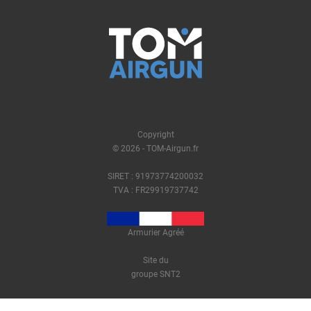
Copyright
© 2026 - TOM-Airgun.fr
SIRET : 91973774200032
TVA : FR29919737742
Armurier Agréé
Site du
groupe SNT2