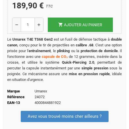
189,90 €
TTC
shopping_cart
remove
add
AJOUTER AU PANIER
Le
Umarex T4E TS68 Gen2
est un fusil de défense tactique à
double
canon
, conçu pour le tir de projectiles en
calibre .68
. C'est une option
prisée pour l'
entraînement
, le
plinking
ou la
protection de domicile
. Il
fonctionne avec une
capsule de CO₂
de 12 grammes, insérée dans la
crosse, et utilise le système
Quick-Piercing 2.0
, permettant de
percuter la capsule instantanément par une
simple pression
sous la
poignée. Ce mécanisme assure une
mise en pression rapide
, idéale
en situation d'urgence.
Marque
Umarex
Référence
24072
EAN-13
4000844881922
Avez vous trouvé moins cher ailleurs ?