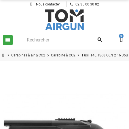
phone
Nous contacter
02 35 00 30 02
0
view_headline
search
chevron_right
chevron_right
chevron_right
Carabines à air & CO2
Carabine à CO2
Fusil T4E TS68 GEN 2 16 Joul