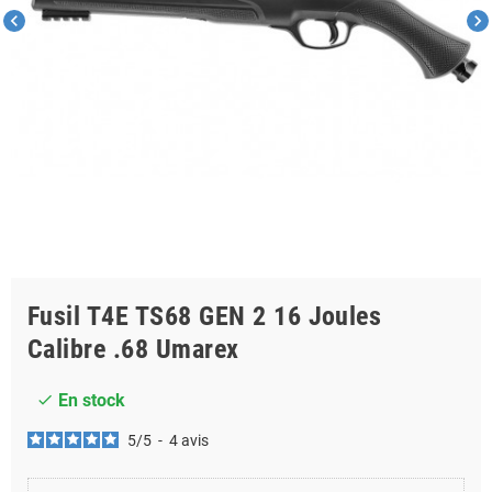
chevron_left
chevron_right
Fusil T4E TS68 GEN 2 16 Joules
Calibre .68 Umarex
En stock
check
5
/
5
-
4
avis