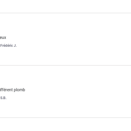
ieux
r
Frédéric J.
différent plomb
r
S.B.