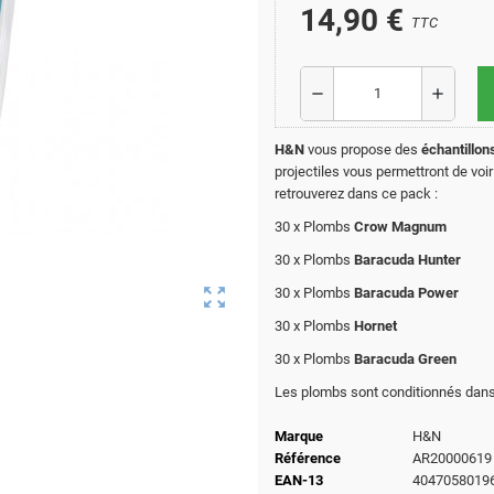
14,90 €
TTC
remove
add
H&N
vous propose des
échantillon
projectiles vous permettront de voir
retrouverez dans ce pack :
30 x Plombs
Crow Magnum
30 x Plombs
Baracuda Hunter
zoom_out_map
30 x Plombs
Baracuda Power
30 x Plombs
Hornet
30 x Plombs
Baracuda Green
Les plombs sont conditionnés dan
Marque
H&N
Référence
AR20000619
EAN-13
4047058019