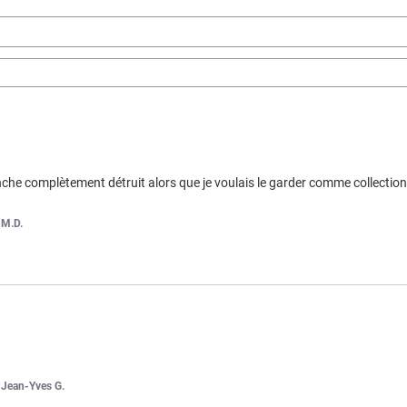
nche complètement détruit alors que je voulais le garder comme collectio
r
M.D.
r
Jean-Yves G.