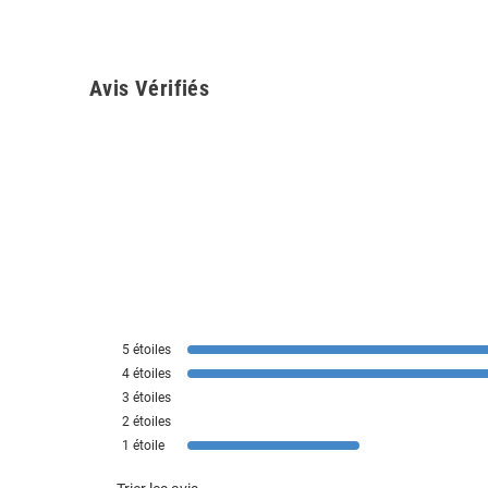
Avis Vérifiés
5
étoiles
4
étoiles
3
étoiles
2
étoiles
1
étoile