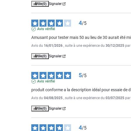
Utile
(0)
Signaler
4
/
5
Avis vérifié
Amusant pour tester mais 50 au lieu de 30 aurait été m
Avis du
16/01/2026
, suite à une expérience du
30/12/2025
pa
Utile
(0)
Signaler
5
/
5
Avis vérifié
produit conforme a la description idéal pour essaie de 
Avis du
04/08/2025
, suite à une expérience du
03/07/2025
pa
Utile
(0)
Signaler
4
/
5