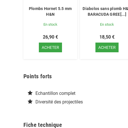
Plombs Hornet 5.5 mm
Diabolos sans plomb H
H&N
BARACUDA GREE[...]
En stock
En stock
26,90 €
18,50 €
ACHETER
ACHETER
Points forts
Echantillon complet
Diversité des projectiles
Fiche technique