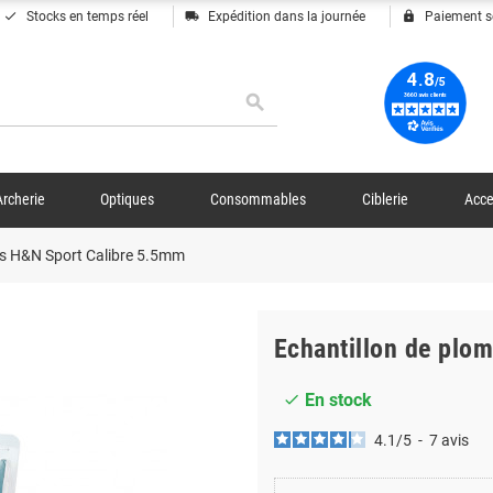
done
local_shipping
lock
Stocks en temps réel
Expédition dans la journée
Paiement s
search
Archerie
Optiques
Consommables
Ciblerie
Acce
bs H&N Sport Calibre 5.5mm
Echantillon de plo
En stock
check
4.1
/
5
-
7
avis