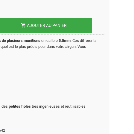
shopping_cart
AJOUTER AU PANIER
s de plusieurs munitions
en calibre
5.5mm
. Ces différents
 quel est le plus précis pour dans votre airgun. Vous
s des
petites fioles
très ingénieuses et réutilisables !
642