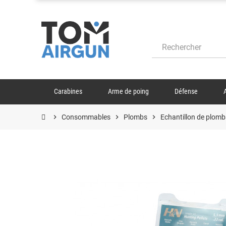
Carabines
Arme de poing
Défense
chevron_right
Consommables
chevron_right
Plombs
chevron_right
Echantillon de plom