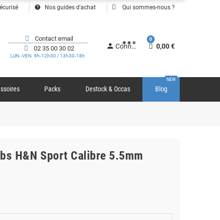
help
écurisé
Nos guides d'achat
Qui sommes-nous ?
Contact email
0
person
Connexion
0,00 €
02 35 00 30 02
LUN.-VEN. 9h-12h30 / 13h30-18h
NEW
ssoires
Packs
Destock & Occas
Blog
mbs H&N Sport Calibre 5.5mm