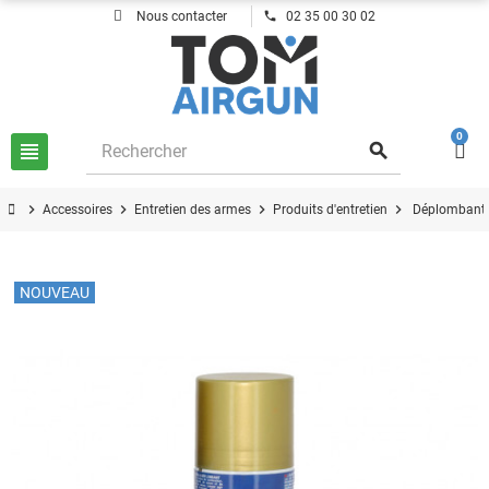
phone
Nous contacter
02 35 00 30 02
0
view_headline
search
chevron_right
chevron_right
chevron_right
chevron_right
Accessoires
Entretien des armes
Produits d'entretien
Déplombant 
NOUVEAU