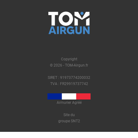
Copyright
© 2026 - TOM-Airgun.fr
SIRET : 91973774200032
TVA : FR29919737742
Armurier Agréé
Site du
groupe SNT2