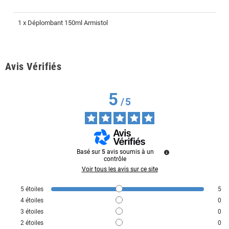
1 x Déplombant 150ml Armistol
Avis Vérifiés
5
/
5
Basé sur
5
avis soumis à un
contrôle
Voir tous les avis sur ce site
5
étoiles
5
4
étoiles
0
3
étoiles
0
2
étoiles
0