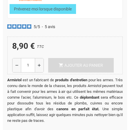
Prévenez-moi lorsque disponible
5
/
5
-
5
avis
8,90 €
TTC
shopping_cart
remove
add
AJOUTER AU PANIER
Armistol
est un fabricant de
produits d'entretien
pour les armes. Très
connu dans le monde de la chasse, les produits Armistol peuvent tout
à fait convenir pour les armes à air qui utilisent les mêmes matériaux
comme l'acier, l'aluminium, le bois etc. Ce
déplombant
sera efficace
pour dissoudre tous les résidus de plombs, cuivres ou encore
plastique afin d'avoir des
canons en parfait état.
Une simple
application suffit, laissez agir quelques minutes puis nettoyer bien qu'il
ne reste pas de traces.