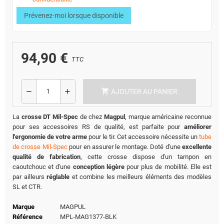
Prévenez-moi lorsque disponible
94,90 €
TTC
shopping_cart
remove
add
AJOUTER AU PANIER
La
crosse DT Mil-Spec
de chez
Magpul
, marque américaine reconnue
pour ses accessoires RS de qualité, est parfaite pour
améliorer
l'ergonomie de votre arme
pour le tir. Cet accessoire nécessite un
tube
de crosse Mil-Spec
pour en assurer le montage. Doté d'une
excellente
qualité de fabrication
, cette crosse dispose d'un tampon en
caoutchouc et d'une
conception légère
pour plus de mobilité. Elle est
par ailleurs
réglable
et combine les meilleurs éléments des modèles
SL et CTR.
Marque
MAGPUL
Référence
MPL-MAG1377-BLK