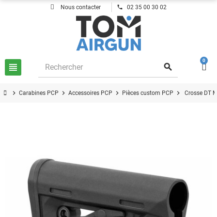
phone
Nous contacter
02 35 00 30 02
0
view_headline
search
chevron_right
chevron_right
chevron_right
chevron_right
Carabines PCP
Accessoires PCP
Pièces custom PCP
Crosse DT M