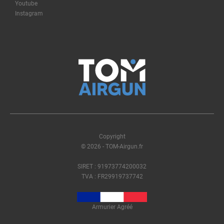
Youtube
Instagram
Copyright
© 2026 - TOM-Airgun.fr
SIRET : 91973774200032
TVA : FR29919737742
Armurier Agréé