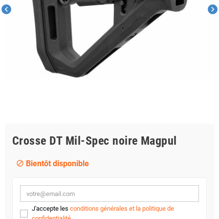
chevron_left
chevron_right
Crosse DT Mil-Spec noire Magpul
Bientôt disponible
block
J'accepte les
conditions générales et la politique de
confidentialité