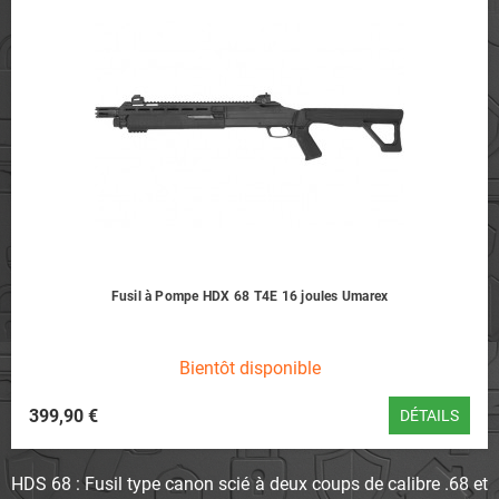
Fusil à Pompe HDX 68 T4E 16 joules Umarex
Bientôt disponible
399,90 €
DÉTAILS
HDS 68
: Fusil type canon scié à deux coups de calibre .68 et