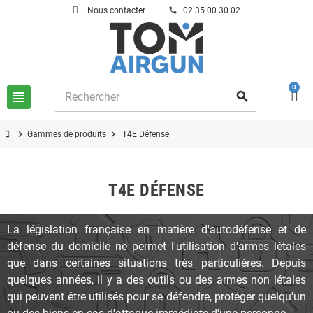
phone
Nous contacter
02 35 00 30 02
0
view_headline
search
chevron_right
chevron_right
Gammes de produits
T4E Défense
T4E DÉFENSE
La législation française en matière d'autodéfense et de
défense du domicile ne permet l'utilisation d'armes létales
que dans certaines situations très particulières. Depuis
quelques années, il y a des outils ou des armes non létales
qui peuvent être utilisés pour se défendre, protéger quelqu'un