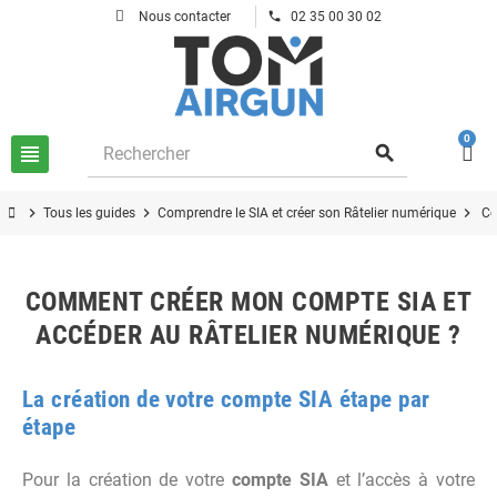
phone
Nous contacter
02 35 00 30 02
0
view_headline
search
chevron_right
chevron_right
chevron_right
Tous les guides
Comprendre le SIA et créer son Râtelier numérique
Co
COMMENT CRÉER MON COMPTE SIA ET
ACCÉDER AU RÂTELIER NUMÉRIQUE ?
La création de votre compte SIA étape par
étape
Pour la création de votre
compte SIA
et l’accès à votre