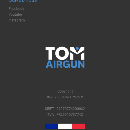
Facebook
Youtube
Instagram
Copyright
© 2026 - TOM-Airgun.fr
SIRET : 91973774200032
TVA : FR29919737742