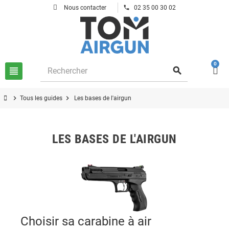
phone
Nous contacter
02 35 00 30 02
0
view_headline
search
chevron_right
chevron_right
Tous les guides
Les bases de l'airgun
LES BASES DE L'AIRGUN
Choisir sa carabine à air