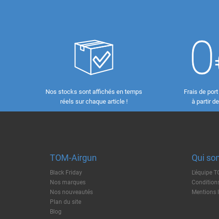
Nos stocks sont affichés en temps
Frais de port
réels sur chaque article !
à partir d
TOM-Airgun
Qui so
Black Friday
L'équipe 
Nos marques
Conditions
Nos nouveautés
Mentions 
Plan du site
Blog