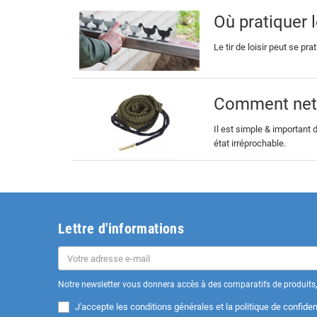
Où pratiquer le
Le tir de loisir peut se pr
Comment netto
Il est simple & important
état irréprochable.
Lettre d'informations
Notre newsletter vous donnera accès à des comparatifs de produits, 
J'accepte les
conditions générales et la politique de confident