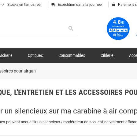
done
local_shipping
lock
Stocks en temps réel
Expédition dans la journée
Paiement s
search
Archerie
Optiques
Consommables
Ciblerie
Acce
essoires pour airgun
UE, L'ENTRETIEN ET LES ACCESSOIRES P
r un silencieux sur ma carabine à air com
es peuvent accueillir un silencieux / modérateur de son, est-ce vraiment efficace