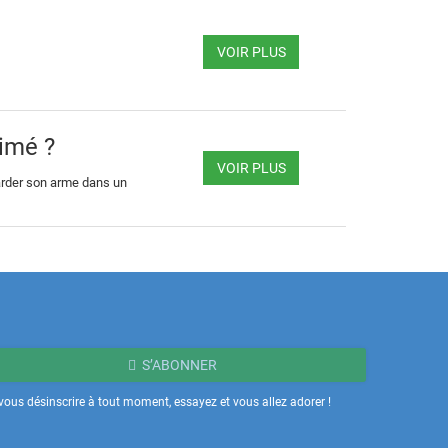
VOIR PLUS
imé ?
VOIR PLUS
garder son arme dans un
S’ABONNER
ous désinscrire à tout moment, essayez et vous allez adorer !