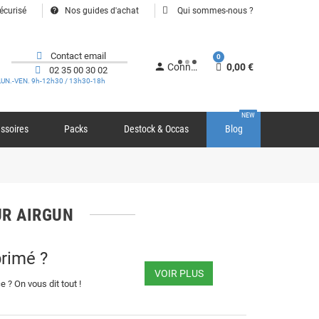
help
écurisé
Nos guides d'achat
Qui sommes-nous ?
Contact email
0
person
Connexion
0,00 €
02 35 00 30 02
LUN.-VEN. 9h-12h30 / 13h30-18h
NEW
ssoires
Packs
Destock & Occas
Blog
OUR AIRGUN
primé ?
VOIR PLUS
 ? On vous dit tout !