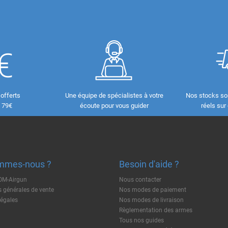
 offerts
Une équipe de spécialistes à votre
Nos stocks so
e 79€
écoute pour vous guider
réels sur
mmes-nous ?
Besoin d'aide ?
TOM-Airgun
Nous contacter
 générales de vente
Nos modes de paiement
légales
Nos modes de livraison
Règlementation des armes
Tous nos guides