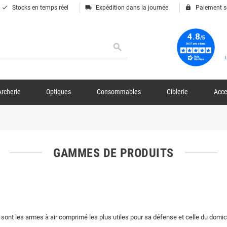
done
local_shipping
lock
Stocks en temps réel
Expédition dans la journée
Paiement s
search
Archerie
Optiques
Consommables
Ciblerie
Acce
GAMMES DE PRODUITS
ont les armes à air comprimé les plus utiles pour sa défense et celle du domici