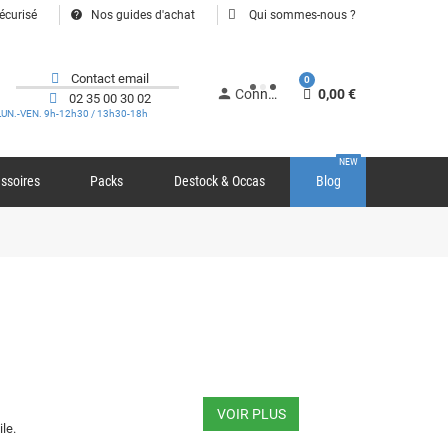
help
écurisé
Nos guides d'achat
Qui sommes-nous ?
Contact email
0
person
Connexion
0,00 €
02 35 00 30 02
LUN.-VEN. 9h-12h30 / 13h30-18h
NEW
ssoires
Packs
Destock & Occas
Blog
VOIR PLUS
le.