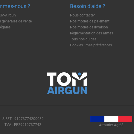
mmes-nous ?
Besoin d'aide ?
TOM-Airgun
Nous contacter
 générales de vente
Nos modes de paiement
légales
Nos modes de livraison
Règlementation des armes
Tous nos guides
Cookies : mes préférences
SIRET : 91973774200032
TVA : FR29919737742
Armurier Agréé