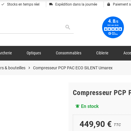
done
local_shipping
lock
Stocks en temps réel
Expédition dans la journée
Paiement s
search
Archerie
Optiques
Consommables
Ciblerie
Acce
s & bouteilles
chevron_right
Compresseur PCP PAC ECO SILENT Umarex
Compresseur PCP 
En stock
notifications_active
449,90 €
TTC