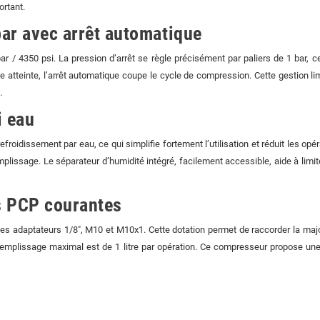
ortant.
ar avec arrêt automatique
r / 4350 psi. La pression d’arrêt se règle précisément par paliers de 1 bar, 
ée atteinte, l’arrêt automatique coupe le cycle de compression. Cette gestion l
.
i eau
oidissement par eau, ce qui simplifie fortement l’utilisation et réduit les opéra
mplissage. Le séparateur d’humidité intégré, facilement accessible, aide à limite
s PCP courantes
r des adaptateurs 1/8", M10 et M10x1. Cette dotation permet de raccorder la ma
emplissage maximal est de 1 litre par opération. Ce compresseur propose une s