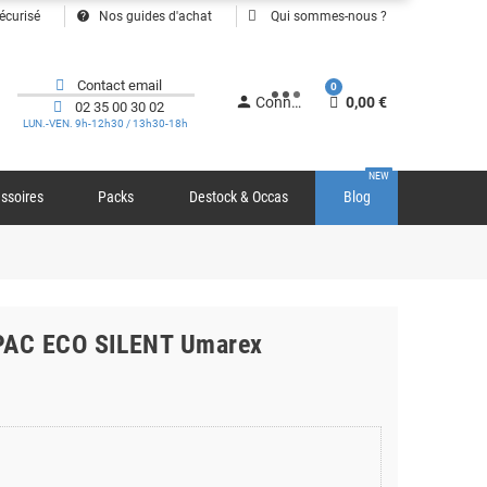
help
écurisé
Nos guides d'achat
Qui sommes-nous ?
Contact email
0
person
Connexion
0,00 €
02 35 00 30 02
LUN.-VEN. 9h-12h30 / 13h30-18h
NEW
ssoires
Packs
Destock & Occas
Blog
PAC ECO SILENT Umarex