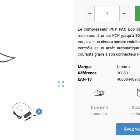
remove
add
Le
compresseur PCP PAC Eco Si
réservoirs d’armes PCP
jusqu’à 30
eau, avec un
niveau sonore réduit 
contrôle
et un
arrêt automatique
courants grâce à son
connecteur F
Marque
Umarex
Référence
20053
EAN-13
4000844897
zoom_out_map
Paiement
Stoc
chevron_right
sécurisé
en te
Avez vo