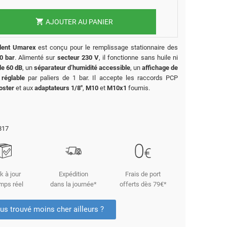
shopping_cart
AJOUTER AU PANIER
lent Umarex
est conçu pour le remplissage stationnaire des
0 bar
. Alimenté sur
secteur 230 V
, il fonctionne sans huile ni
de 60 dB
, un
séparateur d’humidité accessible
, un
affichage de
 réglable
par paliers de 1 bar. Il accepte les raccords PCP
oster
et aux
adaptateurs 1/8"
,
M10
et
M10x1
fournis.
817
k à jour
Expédition
Frais de port
mps réel
dans la journée*
offerts dès 79€*
us trouvé moins cher ailleurs ?