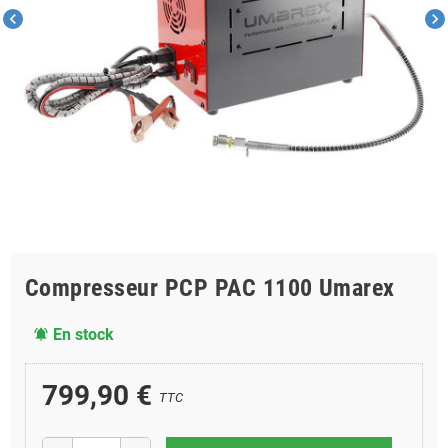
chevron_left
chevron_right
Compresseur PCP PAC 1100 Umarex
En stock
notifications_active
799,90 €
TTC