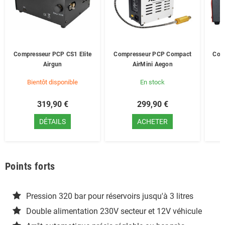
Compresseur PCP CS1 Elite
Compresseur PCP Compact
Comp
Airgun
AirMini Aegon
Bientôt disponible
En stock
319,90 €
299,90 €
DÉTAILS
ACHETER
Points forts
Pression 320 bar pour réservoirs jusqu'à 3 litres
Double alimentation 230V secteur et 12V véhicule