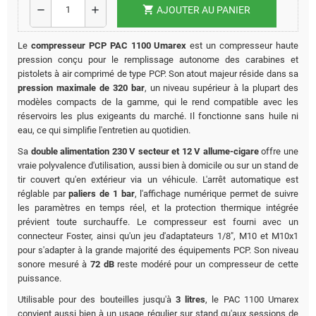
shopping_cart
remove
add
AJOUTER AU PANIER
Le
compresseur PCP PAC 1100 Umarex
est un compresseur haute
pression conçu pour le remplissage autonome des carabines et
pistolets à air comprimé de type PCP. Son atout majeur réside dans sa
pression maximale de 320 bar
, un niveau supérieur à la plupart des
modèles compacts de la gamme, qui le rend compatible avec les
réservoirs les plus exigeants du marché. Il fonctionne sans huile ni
eau, ce qui simplifie l'entretien au quotidien.
Sa
double alimentation 230 V secteur et 12 V allume-cigare
offre une
vraie polyvalence d'utilisation, aussi bien à domicile ou sur un stand de
tir couvert qu'en extérieur via un véhicule. L'arrêt automatique est
réglable par
paliers de 1 bar
, l'affichage numérique permet de suivre
les paramètres en temps réel, et la protection thermique intégrée
prévient toute surchauffe. Le compresseur est fourni avec un
connecteur Foster, ainsi qu'un jeu d'adaptateurs 1/8", M10 et M10x1
pour s'adapter à la grande majorité des équipements PCP. Son niveau
sonore mesuré à
72 dB
reste modéré pour un compresseur de cette
puissance.
Utilisable pour des bouteilles jusqu'à
3 litres
, le PAC 1100 Umarex
convient aussi bien à un usage régulier sur stand qu'aux sessions de