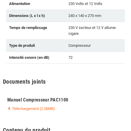
Alimentation
230 Volts et 12 Volts
Dimensions (L x l x h)
240 x 140 x 270 mm
Temps de remplissage
230 V secteur et 12 V allume-
cigare
Type de produit
Compresseur
Intensité sonore (en dB)
72
Documents joints
Manuel Compresseur PAC1100
Téléchargement (2.38MB)
file_download
Contenu du produit