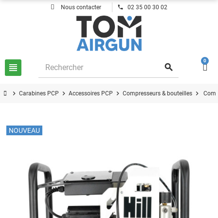
phone
Nous contacter
02 35 00 30 02
0
view_headline
search
chevron_right
chevron_right
chevron_right
chevron_right
Carabines PCP
Accessoires PCP
Compresseurs & bouteilles
Compr
NOUVEAU