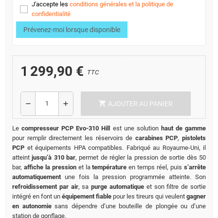
J'accepte les
conditions générales et la politique de
confidentialité
Prévenez-moi lorsque disponible
1 299,90 €
TTC
shopping_cart
remove
add
AJOUTER AU PANIER
Le
compresseur PCP Evo-310 Hill
est une solution
haut de gamme
pour remplir directement les réservoirs de
carabines PCP
,
pistolets
PCP
et équipements HPA compatibles. Fabriqué au Royaume-Uni, il
atteint
jusqu’à 310 bar
, permet de régler la pression de sortie dès 50
bar,
affiche la pression
et la
température
en temps réel, puis
s’arrête
automatiquement
une fois la pression programmée atteinte. Son
refroidissement par air
, sa
purge automatique
et son filtre de sortie
intégré en font un
équipement fiable
pour les tireurs qui veulent
gagner
en autonomie
sans dépendre d’une bouteille de plongée ou d’une
station de gonflage.