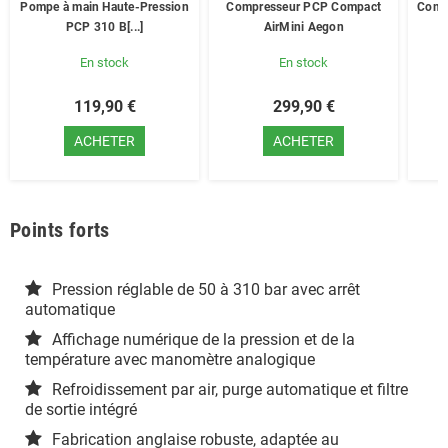
Pompe à main Haute-Pression
Compresseur PCP Compact
Comp
PCP 310 B[...]
AirMini Aegon
En stock
En stock
119,90 €
299,90 €
ACHETER
ACHETER
Points forts
Pression réglable de 50 à 310 bar avec arrêt
automatique
Affichage numérique de la pression et de la
température avec manomètre analogique
Refroidissement par air, purge automatique et filtre
de sortie intégré
Fabrication anglaise robuste, adaptée au