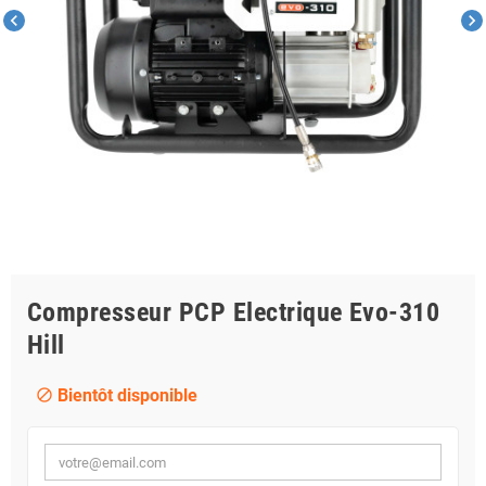
chevron_left
chevron_right
Compresseur PCP Electrique Evo-310
Hill
Bientôt disponible
block