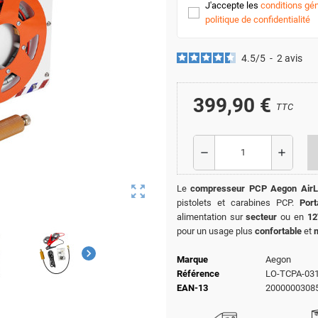
J'accepte les
conditions gén
politique de confidentialité
4.5
/
5
-
2
avis
399,90 €
TTC
remove
add
zoom_out_map
Le
compresseur PCP Aegon AirL
pistolets et carabines PCP.
Port
alimentation sur
secteur
ou en
1
pour un usage plus
confortable
et
chevron_right
Marque
Aegon
Référence
LO-TCPA-03
EAN-13
2000000308