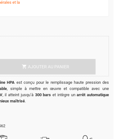
érales et la
shopping_cart
AJOUTER AU PANIER
ine HPA
est conçu pour le remplissage haute pression des
able
, simple à mettre en œuvre et compatible avec une
2V
, il atteint jusqu’à
300 bars
et intègre un
arrêt automatique
mieux maîtrisé
.
1
562