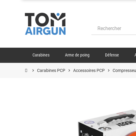
Carabines
Arme de poing
Défense
chevron_right
Carabines PCP
chevron_right
Accessoires PCP
chevron_right
Compresseur