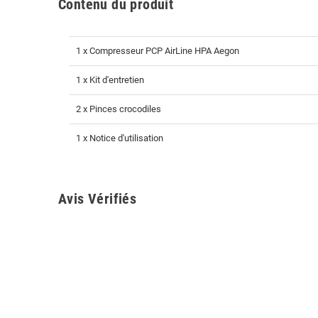
Contenu du produit
1 x Compresseur PCP AirLine HPA Aegon
1 x Kit d'entretien
2 x Pinces crocodiles
1 x Notice d'utilisation
Avis Vérifiés