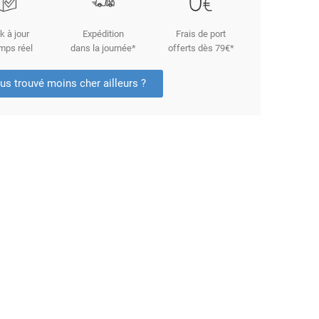
k à jour
Expédition
Frais de port
mps réel
dans la journée*
offerts dès 79€*
us trouvé moins cher ailleurs ?