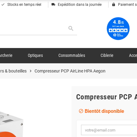
done
local_shipping
lock
Stocks en temps réel
Expédition dans la journée
Paiement s
search
Archerie
Optiques
Consommables
Ciblerie
Acce
s & bouteilles
chevron_right
Compresseur PCP AirLine HPA Aegon
Compresseur PCP A
Bientôt disponible
block