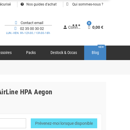
help
écurisé
Nos guides d'achat
Qui sommes-nous ?
Contact email
0
person
Connexion
0,00 €
02 35 00 30 02
LUN.-VEN. 9h-12h30 / 13h30-18h
NEW
ssoires
Packs
Destock & Occas
Blog
irLine HPA Aegon
Prévenez-moi lorsque disponible