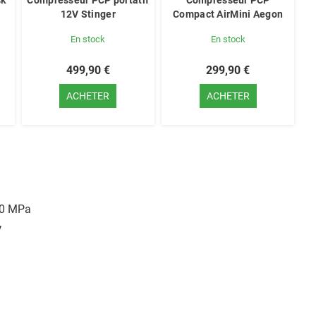
ck
Compresseur PCP portatif
Compresseur PCP
12V Stinger
Compact AirMini Aegon
En stock
En stock
499,90 €
299,90 €
ACHETER
ACHETER
30 MPa
V