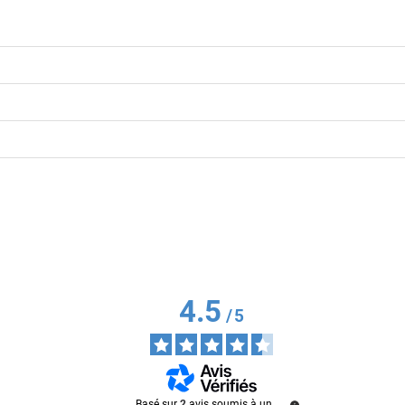
4.5
/
5
Basé sur
2
avis soumis à un