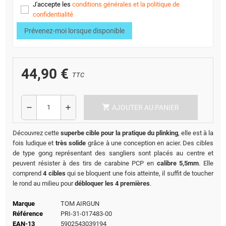
J'accepte les
conditions générales et la politique de
confidentialité
Prévenez-moi lorsque disponible
44,90 €
TTC
shopping_cart
remove
add
AJOUTER AU PANIER
Découvrez cette
superbe cible pour la pratique du plinking
, elle est à la
fois ludique et
très solide
grâce à une conception en acier. Des cibles
de type gong représentant des sangliers sont placés au centre et
peuvent résister à des tirs de carabine PCP en
calibre 5,5mm
. Elle
comprend
4 cibles
qui se bloquent une fois atteinte, il suffit de toucher
le rond au milieu pour
débloquer les 4 premières
.
Marque
TOM AIRGUN
Référence
PRI-31-017483-00
EAN-13
5902543039194