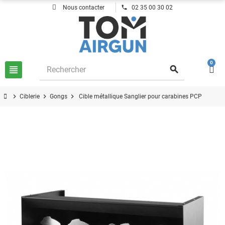
phone
Nous contacter
02 35 00 30 02
0
view_headline
search
chevron_right
chevron_right
chevron_right
Ciblerie
Gongs
Cible métallique Sanglier pour carabines PCP