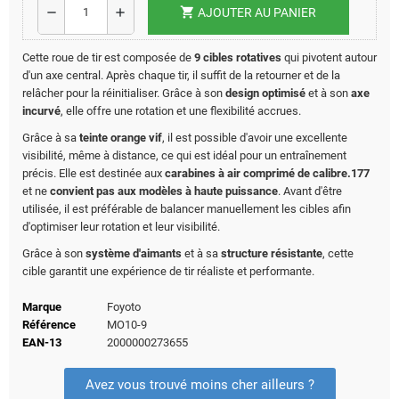
shopping_cart
remove
add
AJOUTER AU PANIER
Cette roue de tir est composée de
9 cibles rotatives
qui pivotent autour
d'un axe central. Après chaque tir, il suffit de la retourner et de la
relâcher pour la réinitialiser. Grâce à son
design optimisé
et à son
axe
incurvé
, elle offre une rotation et une flexibilité accrues.
Grâce à sa
teinte orange vif
, il est possible d'avoir une excellente
visibilité, même à distance, ce qui est idéal pour un entraînement
précis. Elle est destinée aux
carabines à air comprimé de calibre.177
et ne
convient pas aux modèles à haute puissance
. Avant d'être
utilisée, il est préférable de balancer manuellement les cibles afin
d'optimiser leur rotation et leur visibilité.
Grâce à son
système d'aimants
et à sa
structure résistante
, cette
cible garantit une expérience de tir réaliste et performante.
Marque
Foyoto
Référence
MO10-9
EAN-13
2000000273655
Avez vous trouvé moins cher ailleurs ?