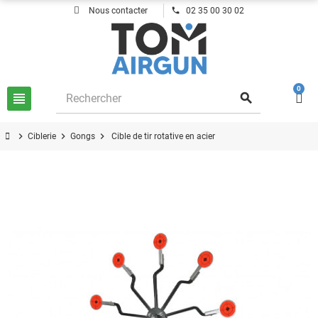
phone
Nous contacter
02 35 00 30 02
0
view_headline
search
chevron_right
chevron_right
chevron_right
Ciblerie
Gongs
Cible de tir rotative en acier