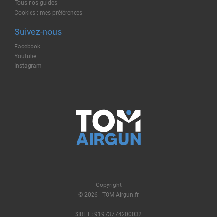
Tous nos guides
Cookies : mes préférences
Suivez-nous
Facebook
Youtube
Instagram
Copyright
© 2026 - TOM-Airgun.fr
SIRET : 91973774200032