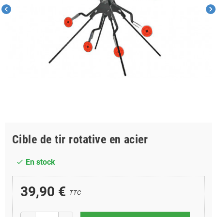
chevron_left
chevron_right
Cible de tir rotative en acier
En stock
check
39,90 €
TTC