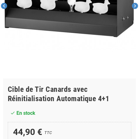
chevron_left
chevron_right
Cible de Tir Canards avec
Réinitialisation Automatique 4+1
En stock
check
44,90 €
TTC