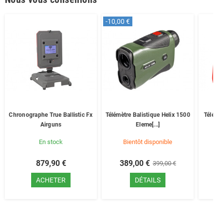
-10,00 €
Chronographe True Ballistic Fx
Télémètre Balistique Helix 1500
Télé
Airguns
Eleme[...]
En stock
Bientôt disponible
879,90 €
389,00 €
399,00 €
ACHETER
DÉTAILS