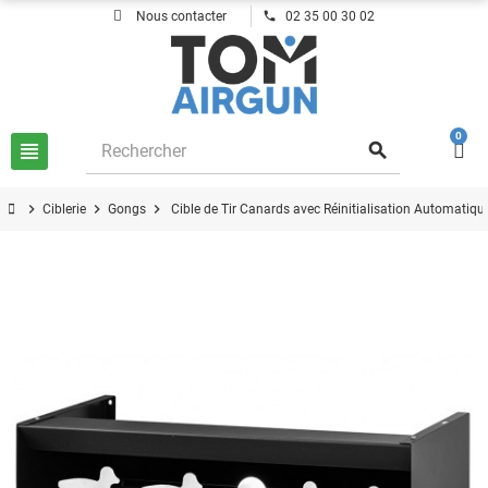
phone
Nous contacter
02 35 00 30 02
0
view_headline
search
chevron_right
chevron_right
chevron_right
Ciblerie
Gongs
Cible de Tir Canards avec Réinitialisation Automatiqu