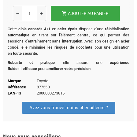
shopping_cart
remove
add
AJOUTER AU PANIER
Cette
cible canards 4+1
en
acier épais
dispose d'une
réinitialisation
automatique
en tirant sur l'élément central, ce qui permet des
sessions d'entraînement
sans interruption
. Avec son design en acier
coudé, elle
minimise les risques de ricochets
pour une utilisation
en
toute sécurité
.
Robuste et pratique
, elle assure une
expérience
fluide
et
efficace
pour
améliorer votre précision
.
Marque
Foyoto
Référence
87755D
EAN-13
2000000273815
Avez vous trouvé moins cher ailleurs ?
Nous vous conseillons