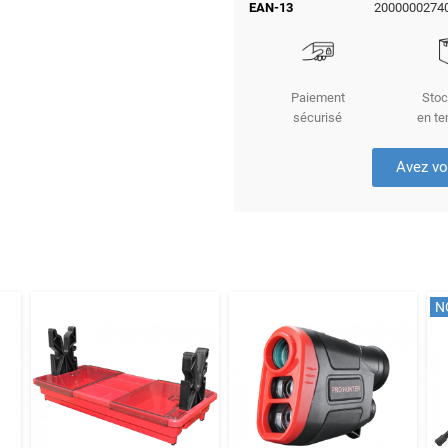
EAN-13
2000000274
Paiement
Stoc
sécurisé
en te
Avez vo
N