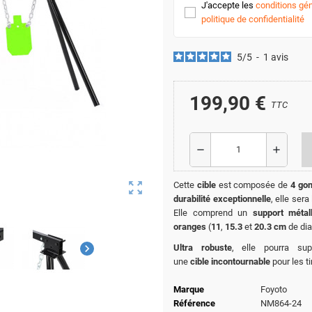
J'accepte les
conditions gén
politique de confidentialité
5
/
5
-
1
avis
199,90 €
TTC
remove
add
zoom_out_map
Cette
cible
est composée de
4 go
durabilité exceptionnelle
, elle sera
Elle comprend un
support métall
oranges
(
11
,
15.3
et
20.3 cm
de dia
chevron_right
Ultra
robuste
, elle pourra su
une
cible incontournable
pour les ti
Marque
Foyoto
Référence
NM864-24