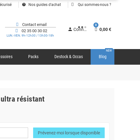
help
écurisé
Nos guides d'achat
Qui sommes-nous ?
Contact email
0
person
Connexion
0,00 €
02 35 00 30 02
LUN.-VEN. 9h-12h30 / 13h30-18h
NEW
ssoires
Packs
Destock & Occas
Blog
ultra résistant
Prévenez-moi lorsque disponible