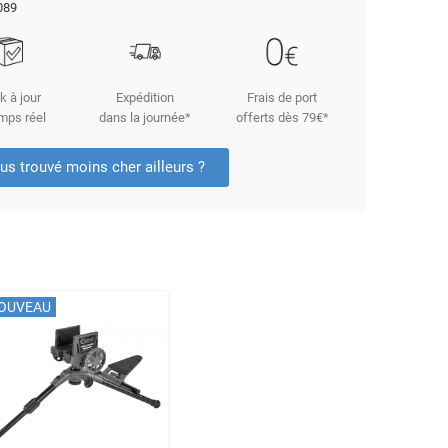
089
k à jour
Expédition
Frais de port
mps réel
dans la journée*
offerts dès 79€*
us trouvé moins cher ailleurs ?
OUVEAU