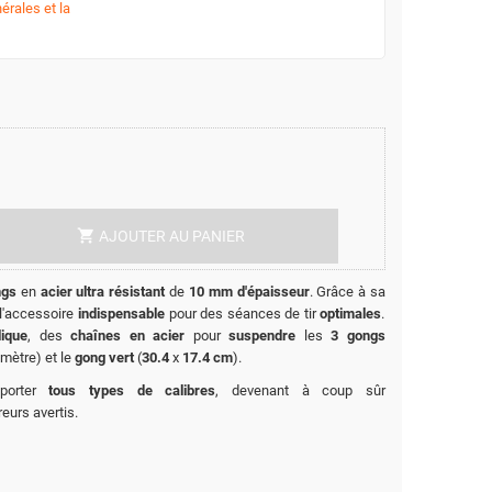
érales et la
shopping_cart
AJOUTER AU PANIER
ngs
en
acier ultra résistant
de
10 mm d'épaisseur
. Grâce à sa
 l'accessoire
indispensable
pour des séances de tir
optimales
.
ique
, des
chaînes en acier
pour
suspendre
les
3 gongs
mètre) et le
gong vert
(
30.4
x
17.4 cm
).
pporter
tous types de calibres
, devenant à coup sûr
reurs avertis.