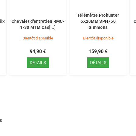
Télémètre Prohunter
lix
Chevalet d'entretien RMC-
6X20MM SPH750
C
1-30 MTM Cas[...]
Simmons
Bientôt disponible
Bientôt disponible
94,90 €
159,90 €
DÉTAILS
DÉTAILS
rs