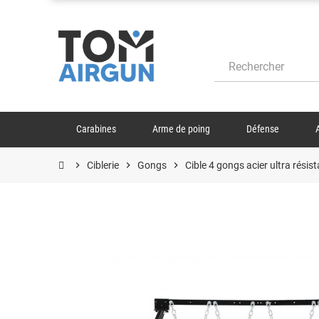
Carabines
Arme de poing
Défense
chevron_right
Ciblerie
chevron_right
Gongs
chevron_right
Cible 4 gongs acier ultra résis