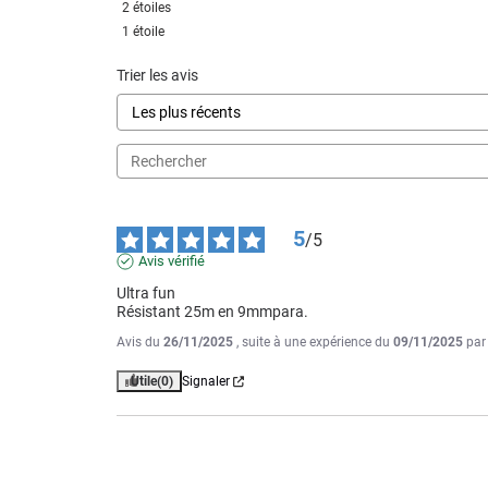
2
étoiles
1
étoile
Trier les avis
5
/
5
Avis vérifié
Ultra fun

Résistant 25m en 9mmpara.
Avis du
26/11/2025
, suite à une expérience du
09/11/2025
pa
Utile
(0)
Signaler