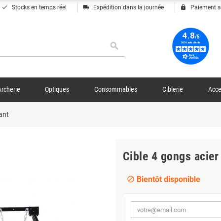
done
local_shipping
lock
Stocks en temps réel
Expédition dans la journée
Paiement s
search
Archerie
Optiques
Consommables
Ciblerie
Acce
tant
Cible 4 gongs acier 
Bientôt disponible
block