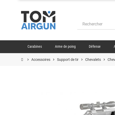
Carabines
Arme de poing
Défense
chevron_right
Accessoires
chevron_right
Support de tir
chevron_right
Chevalets
chevron_right
Chev