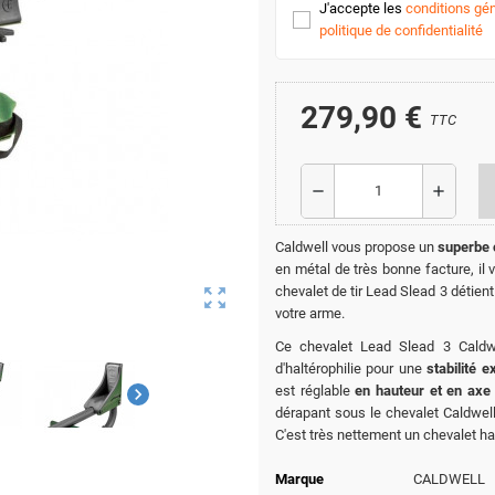
J'accepte les
conditions gén
politique de confidentialité
279,90 €
TTC
remove
add
Caldwell vous propose un
superbe c
en métal de très bonne facture, il
chevalet de tir Lead Slead 3 détien
zoom_out_map
votre arme.
Ce chevalet Lead Slead 3 Caldw
d'haltérophilie pour une
stabilité e
est réglable
en hauteur et en axe
chevron_right
dérapant sous le chevalet Caldwel
C'est très nettement un chevalet ha
Marque
CALDWELL