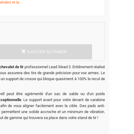
érales et la
shopping_cart
AJOUTER AU PANIER
hevalet de tir
professionnel Lead Slead 3. Entièrement réalisé
 vous assurera des tirs de grande précision pour vos armes. Le
t un support de crosse qui bloque quasiment à 100% le recul de
ell peut être agrémenté d'un sac de sable ou d'un poids
xceptionnelle
. Le support avant pour votre devant de carabine
afin de vous aligner facilement avec la cible. Des pads anti-
l permettent une solide accroche et un minimum de vibration.
ut de gamme qui trouvera sa place dans votre stand de tir !