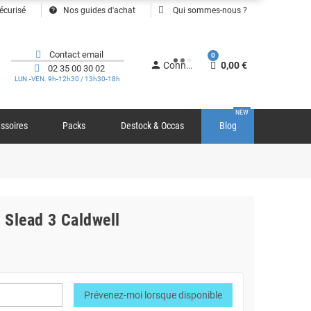
help
écurisé
Nos guides d'achat
Qui sommes-nous ?
Contact email
0
person
Connexion
0,00 €
02 35 00 30 02
LUN.-VEN. 9h-12h30 / 13h30-18h
NEW
ssoires
Packs
Destock & Occas
Blog
d Slead 3 Caldwell
Prévenez-moi lorsque disponible