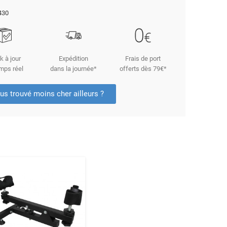
430
k à jour
Expédition
Frais de port
mps réel
dans la journée*
offerts dès 79€*
us trouvé moins cher ailleurs ?