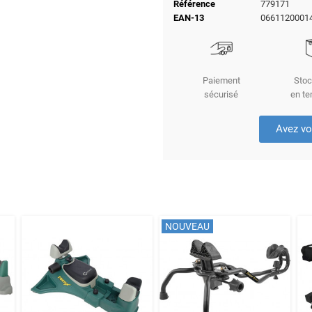
Référence
779171
EAN-13
0661120001
Paiement
Stoc
sécurisé
en te
Avez vo
NOUVEAU