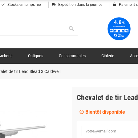
done
local_shipping
lock
Stocks en temps réel
Expédition dans la journée
Paiement s
search
Archerie
Optiques
Consommables
Ciblerie
Acce
alet de tir Lead Slead 3 Caldwell
Chevalet de tir Lea
Bientôt disponible
block