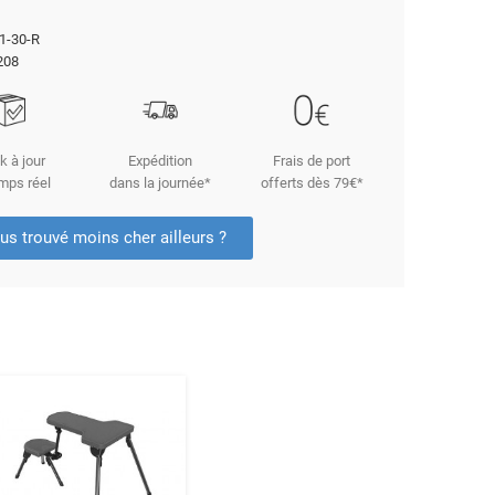
-30-R
208
k à jour
Expédition
Frais de port
mps réel
dans la journée*
offerts dès 79€*
us trouvé moins cher ailleurs ?