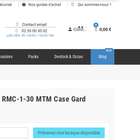
help
écurisé
Nos guides d'achat
Qui sommes-nous ?
Contact email
0
person
Connexion
0,00 €
02 35 00 30 02
LUN.-VEN. 9h-12h30 / 13h30-18h
NEW
ssoires
Packs
Destock & Occas
Blog
en RMC-1-30 MTM Case Gard
Prévenez-moi lorsque disponible