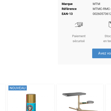
Marque
MTM
Référence
MTMC-RMC-1
EAN-13
0026057361
Paiement
Stoc
sécurisé
en te
Avez vo
NOUVEAU