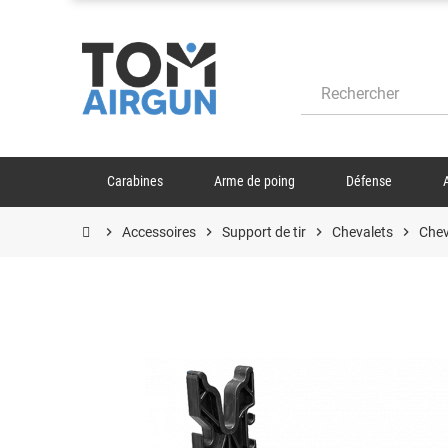
Carabines
Arme de poing
Défense
chevron_right
Accessoires
chevron_right
Support de tir
chevron_right
Chevalets
chevron_right
Chev