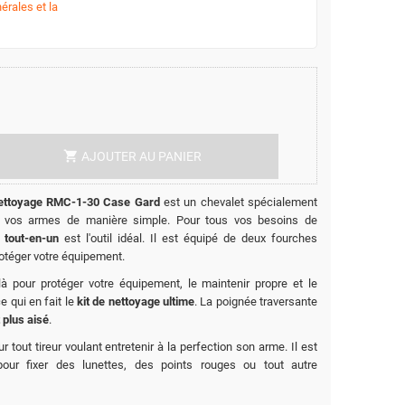
érales et la
shopping_cart
AJOUTER AU PANIER
nettoyage RMC-1-30 Case Gard
est un chevalet spécialement
ir vos armes de manière simple. Pour tous vos besoins de
e tout-en-un
est l'outil idéal. Il est équipé de deux fourches
téger votre équipement.
à pour protéger votre équipement, le maintenir propre et le
ce qui en fait le
kit de nettoyage ultime
. La poignée traversante
 plus aisé
.
r tout tireur voulant entretenir à la perfection son arme. Il est
 pour fixer des lunettes, des points rouges ou tout autre