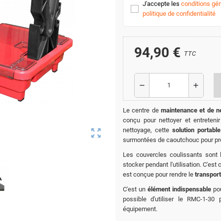
J'accepte les
conditions gén
politique de confidentialité
94,90 €
TTC
remove
add
Le centre de
maintenance et de 
conçu pour nettoyer et entreten
nettoyage, cette
solution portabl
zoom_out_map
surmontées de caoutchouc pour pro
Les couvercles coulissants sont l
stocker pendant l'utilisation. C'est 
est conçue pour rendre le
transport
C'est un
élément indispensable
pou
possible d'utiliser le RMC-1-30
équipement.