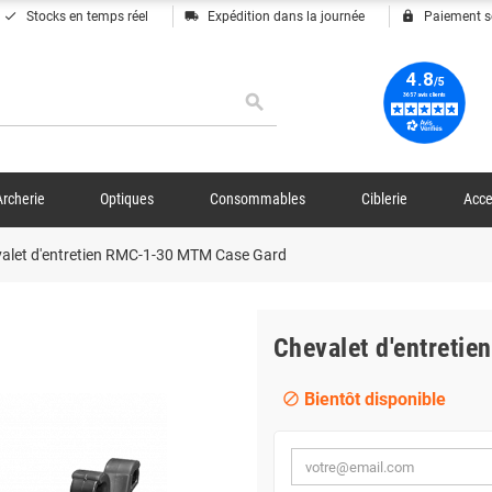
done
local_shipping
lock
Stocks en temps réel
Expédition dans la journée
Paiement s
search
Archerie
Optiques
Consommables
Ciblerie
Acce
alet d'entretien RMC-1-30 MTM Case Gard
Chevalet d'entreti
Bientôt disponible
block