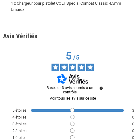
1 x Chargeur pour pistolet COLT Special Combat Classic 4.5mm
Umarex
Avis Vérifiés
5
/
5
Basé sur
3
avis soumis à un
contrôle
Voir tous les avis sur ce site
5
étoiles
3
4
étoiles
0
3
étoiles
0
2
étoiles
0
1
étoile
0