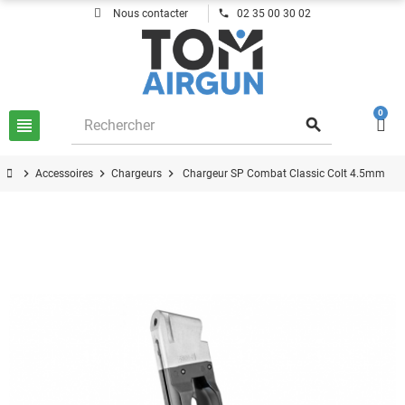
phone
Nous contacter
02 35 00 30 02
0
view_headline
search
chevron_right
chevron_right
chevron_right
Accessoires
Chargeurs
Chargeur SP Combat Classic Colt 4.5mm