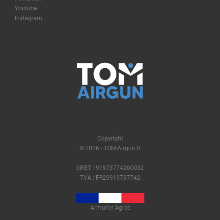
Youtube
Instagram
Copyright
© 2026 - TOM-Airgun.fr
SIRET : 91973774200032
TVA : FR29919737742
Armurier Agréé