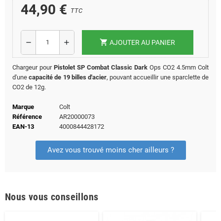
44,90 €
TTC
shopping_cart
remove
add
AJOUTER AU PANIER
Chargeur pour
Pistolet SP Combat Classic Dark
Ops CO2 4.5mm Colt
d'une
capacité de 19 billes d'acier
, pouvant accueillir une sparclette de
CO2 de 12g.
Marque
Colt
Référence
AR20000073
EAN-13
4000844428172
Avez vous trouvé moins cher ailleurs ?
Nous vous conseillons