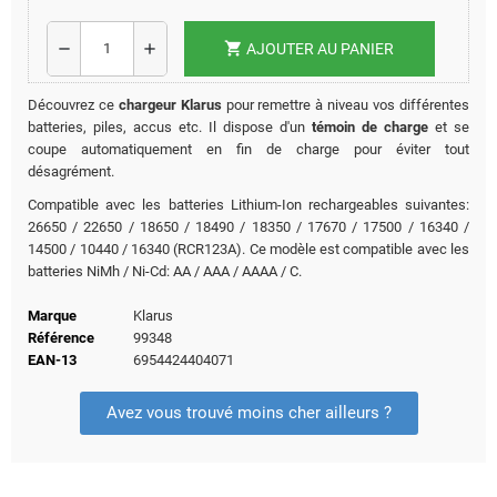
shopping_cart
remove
add
AJOUTER AU PANIER
Découvrez ce
chargeur Klarus
pour remettre à niveau vos différentes
batteries, piles, accus etc. Il dispose d'un
témoin de charge
et se
coupe automatiquement en fin de charge pour éviter tout
désagrément.
Compatible avec les batteries Lithium-Ion rechargeables suivantes:
26650 / 22650 / 18650 / 18490 / 18350 / 17670 / 17500 / 16340 /
14500 / 10440 / 16340 (RCR123A). Ce modèle est compatible avec les
batteries NiMh / Ni-Cd: AA / AAA / AAAA / C.
Marque
Klarus
Référence
99348
EAN-13
6954424404071
Avez vous trouvé moins cher ailleurs ?