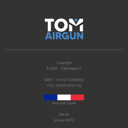
Copyright
© 2026 - TOM-Airgun.fr
SIRET : 91973774200032
TVA : FR29919737742
Armurier Agréé
Site du
groupe SNT2