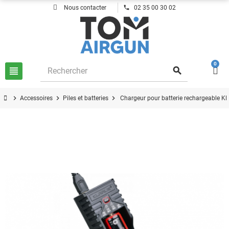
phone
Nous contacter
02 35 00 30 02
0
view_headline
search
chevron_right
chevron_right
chevron_right
Accessoires
Piles et batteries
Chargeur pour batterie rechargeable 