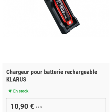
Chargeur pour batterie rechargeable
KLARUS
En stock
notifications_active
10,90 €
TTC