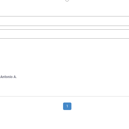
r
Antonio A.
1