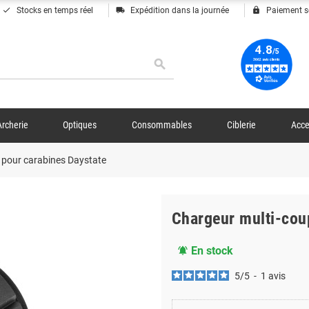
done
local_shipping
lock
Stocks en temps réel
Expédition dans la journée
Paiement s
search
Archerie
Optiques
Consommables
Ciblerie
Acce
 pour carabines Daystate
Chargeur multi-cou
En stock
notifications_active
5
/
5
-
1
avis