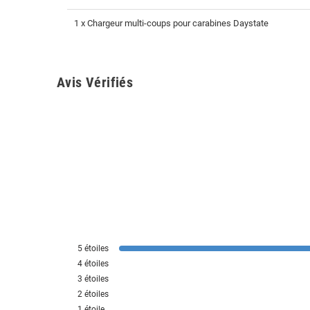
1 x Chargeur multi-coups pour carabines Daystate
Avis Vérifiés
5
étoiles
4
étoiles
3
étoiles
2
étoiles
1
étoile