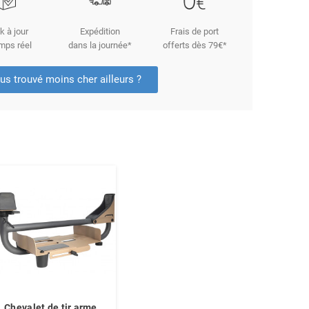
k à jour
Expédition
Frais de port
mps réel
dans la journée*
offerts dès 79€*
us trouvé moins cher ailleurs ?
Chevalet de tir arme