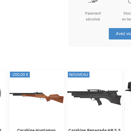
Paiement
Stoc
sécurisé
en te
Avez vo
-200,00 €
NOUVEAU
X
Carabine Huntsman
Carabine Renegade HR 5.5