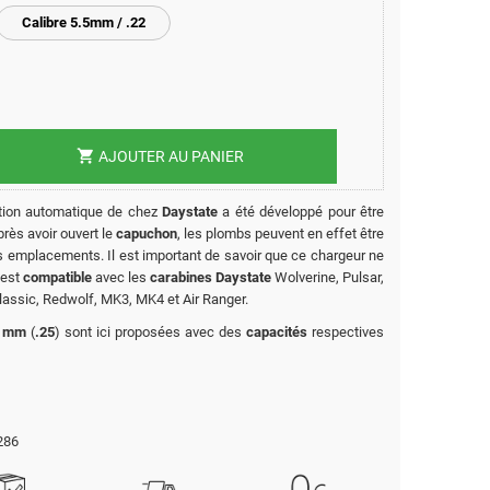
Calibre 5.5mm / .22
shopping_cart
AJOUTER AU PANIER
tion automatique de chez
Daystate
a été développé pour être
près avoir ouvert le
capuchon
, les plombs peuvent en effet être
 emplacements. Il est important de savoir que ce chargeur ne
l est
compatible
avec les
carabines Daystate
Wolverine, Pulsar,
ssic, Redwolf, MK3, MK4 et Air Ranger.
5 mm
(
.25
) sont ici proposées avec des
capacités
respectives
286