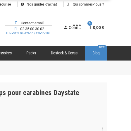
help
écurisé
Nos guides d'achat
Qui sommes-nous ?
Contact email
0
person
Connexion
0,00 €
02 35 00 30 02
LUN.-VEN. 9h-12h30 / 13h30-18h
NEW
ssoires
Packs
Destock & Occas
Blog
ps pour carabines Daystate