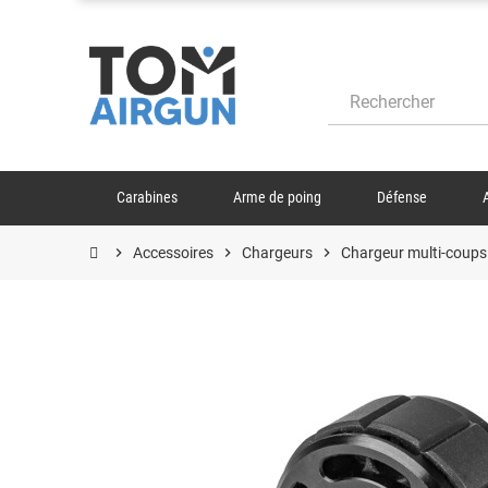
Carabines
Arme de poing
Défense
chevron_right
Accessoires
chevron_right
Chargeurs
chevron_right
Chargeur multi-coups