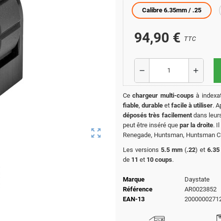
Calibre 6.35mm / .25
94,90 €
TTC
remove
add
Ce
chargeur multi-coups
à indexa
fiable
,
durable
et
facile à utiliser
. A
déposés très facilement
dans leurs
peut être inséré que
par la droite
. I
zoom_out_map
Renegade, Huntsman, Huntsman Cla
Les versions
5.5 mm
(
.22
) et
6.3
de
11
et
10 coups
.
Marque
Daystate
Référence
AR0023852
EAN-13
2000000271