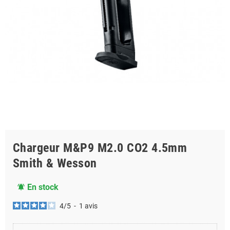
Chargeur M&P9 M2.0 CO2 4.5mm
Smith & Wesson
En stock
notifications_active
4
/
5
-
1
avis