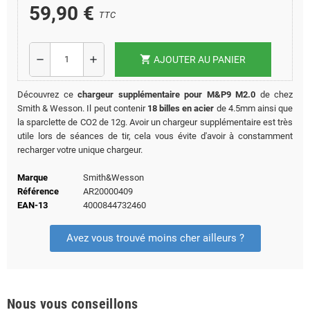
59,90 €
TTC
shopping_cart
remove
add
AJOUTER AU PANIER
Découvrez ce
chargeur supplémentaire pour M&P9 M2.0
de chez
Smith & Wesson. Il peut contenir
18 billes en acier
de 4.5mm ainsi que
la sparclette de CO2 de 12g. Avoir un chargeur supplémentaire est très
utile lors de séances de tir, cela vous évite d'avoir à constamment
recharger votre unique chargeur.
Marque
Smith&Wesson
Référence
AR20000409
EAN-13
4000844732460
Avez vous trouvé moins cher ailleurs ?
Nous vous conseillons