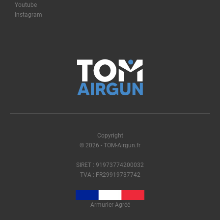
Youtube
Instagram
Copyright
© 2026 - TOM-Airgun.fr
SIRET : 91973774200032
TVA : FR29919737742
Armurier Agréé