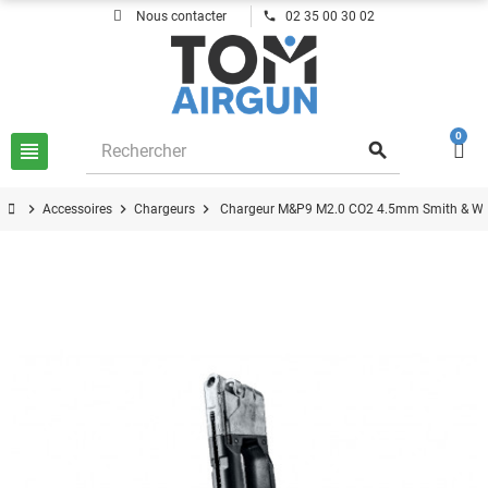
phone
Nous contacter
02 35 00 30 02
0
view_headline
search
chevron_right
chevron_right
chevron_right
Accessoires
Chargeurs
Chargeur M&P9 M2.0 CO2 4.5mm Smith & W