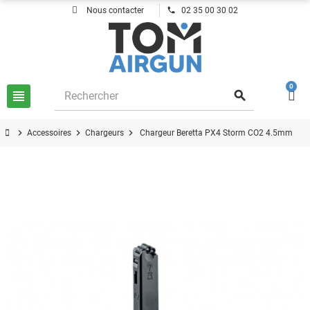
phone
Nous contacter
02 35 00 30 02
0
view_headline
search
chevron_right
chevron_right
chevron_right
Accessoires
Chargeurs
Chargeur Beretta PX4 Storm CO2 4.5mm