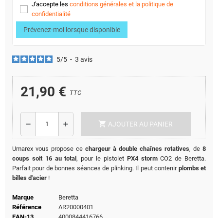
J'accepte les
conditions générales et la politique de
confidentialité
Prévenez-moi lorsque disponible
5
/
5
-
3
avis
21,90 €
TTC
shopping_cart
remove
add
AJOUTER AU PANIER
Umarex vous propose ce
chargeur à double chaînes rotatives
, de
8
coups soit 16 au total
, pour le pistolet
PX4 storm
CO2 de Beretta.
Parfait pour de bonnes séances de plinking. Il peut contenir
plombs et
billes d'acier
!
Marque
Beretta
Référence
AR20000401
EAN-13
4000844416766