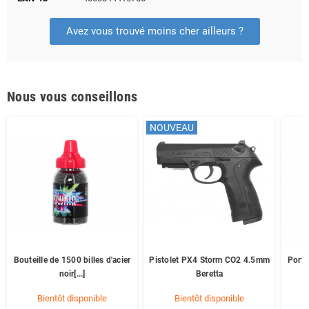
Avez vous trouvé moins cher ailleurs ?
Nous vous conseillons
NOUVEAU
Bouteille de 1500 billes d'acier
Pistolet PX4 Storm CO2 4.5mm
Porte
noir[...]
Beretta
Bientôt disponible
Bientôt disponible