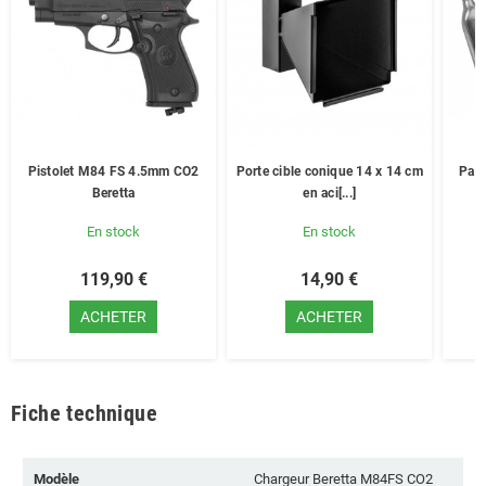
Pistolet M84 FS 4.5mm CO2
Porte cible conique 14 x 14 cm
Pack
Beretta
en aci[...]
En stock
En stock
119,90 €
14,90 €
ACHETER
ACHETER
Fiche technique
Modèle
Chargeur Beretta M84FS CO2