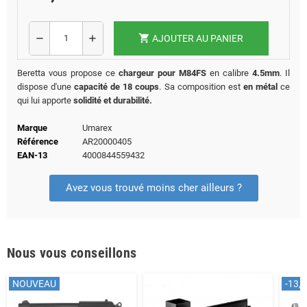
shopping_cart
remove
add
AJOUTER AU PANIER
Beretta vous propose ce
chargeur pour M84FS
en calibre
4.5mm
. Il
dispose d'une
capacité de 18 coups
. Sa composition est
en métal
ce
qui lui apporte
solidité et durabilité.
Marque
Umarex
Référence
AR20000405
EAN-13
4000844559432
Avez vous trouvé moins cher ailleurs ?
Nous vous conseillons
NOUVEAU
-13,0