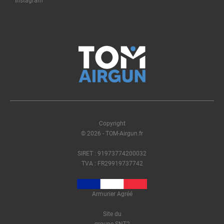
Instagram
Copyright
© 2026 - TOM-Airgun.fr
SIRET : 91973774200032
TVA : FR29919737742
Armurier Agréé
Site du
groupe SNT2