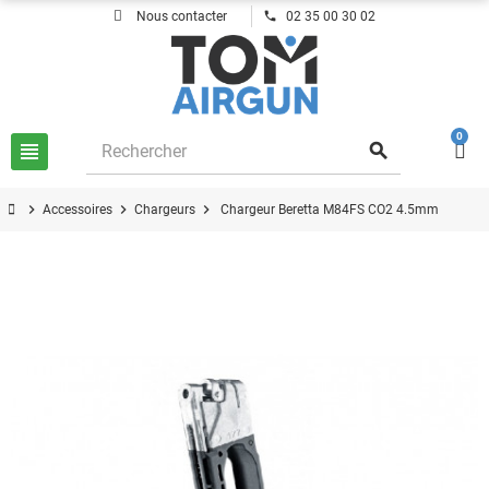
phone
Nous contacter
02 35 00 30 02
0
view_headline
search
chevron_right
chevron_right
chevron_right
Accessoires
Chargeurs
Chargeur Beretta M84FS CO2 4.5mm