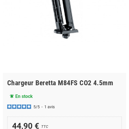
Chargeur Beretta M84FS CO2 4.5mm
En stock
notifications_active
5
/
5
-
1
avis
44,90 €
TTC