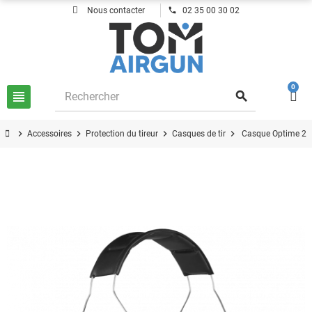
phone
Nous contacter
02 35 00 30 02
0
view_headline
search
chevron_right
chevron_right
chevron_right
chevron_right
Accessoires
Protection du tireur
Casques de tir
Casque Optime 2 V