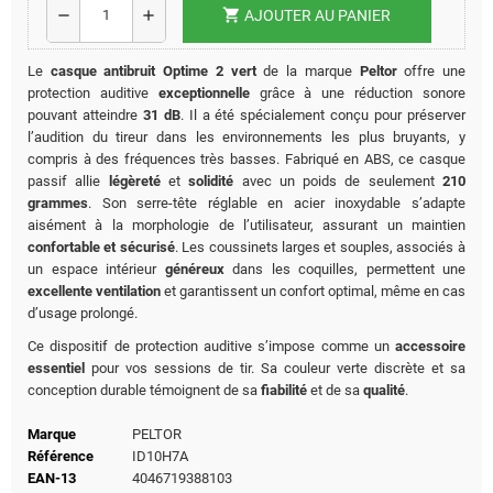
shopping_cart
remove
add
AJOUTER AU PANIER
Le
casque antibruit Optime 2
vert
de la marque
Peltor
offre une
protection auditive
exceptionnelle
grâce à une réduction sonore
pouvant atteindre
31 dB
. Il a été spécialement conçu pour préserver
l’audition du tireur dans les environnements les plus bruyants, y
compris à des fréquences très basses. Fabriqué en ABS, ce casque
passif allie
légèreté
et
solidité
avec un poids de seulement
210
grammes
. Son serre-tête réglable en acier inoxydable s’adapte
aisément à la morphologie de l’utilisateur, assurant un maintien
confortable et sécurisé
. Les coussinets larges et souples, associés à
un espace intérieur
généreux
dans les coquilles, permettent une
excellente ventilation
et garantissent un confort optimal, même en cas
d’usage prolongé.
Ce dispositif de protection auditive s’impose comme un
accessoire
essentiel
pour vos sessions de tir. Sa couleur verte discrète et sa
conception durable témoignent de sa
fiabilité
et de sa
qualité
.
Marque
PELTOR
Référence
ID10H7A
EAN-13
4046719388103