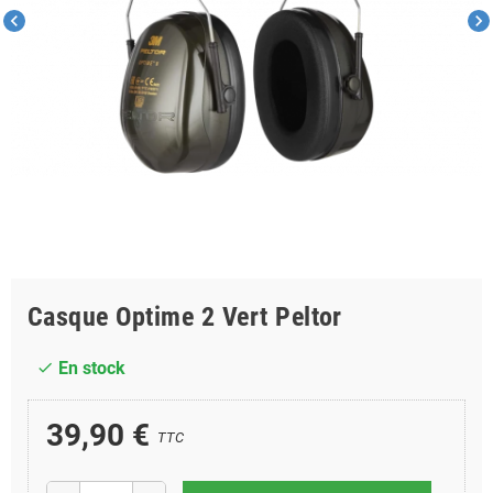
chevron_left
chevron_right
Casque Optime 2 Vert Peltor
En stock
check
39,90 €
TTC