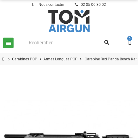
phone
Nous contacter
02 35 00 30 02
0
view_headline
search
chevron_right
chevron_right
chevron_right
Carabines PCP
Armes Longues PCP
Carabine Red Panda Bench Ka