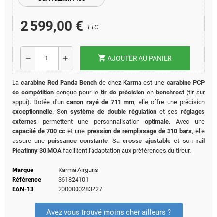
2 599,00 €
TTC
shopping_cart
remove
add
AJOUTER AU PANIER
La
carabine Red Panda Bench
de chez
Karma
est une
carabine PCP
de compétition
conçue pour le
tir de précision
en
benchrest
(tir sur
appui).
Dotée d'un
canon rayé de 711 mm
, elle offre une précision
exceptionnelle
.
Son
système de double régulation
et ses
réglages
externes
permettent une personnalisation
optimale
.
Avec une
capacité de 700 cc
et une
pression de remplissage de 310 bars
, elle
assure une
puissance constante
.
Sa
crosse ajustable
et son
rail
Picatinny 30 MOA
facilitent l'adaptation aux préférences du tireur.
Marque
Karma Airguns
Référence
361824101
EAN-13
2000000283227
Avez vous trouvé moins cher ailleurs ?