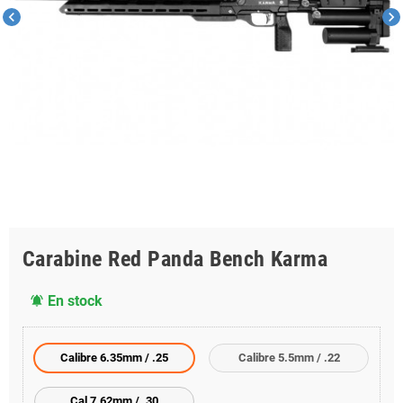
chevron_left
chevron_right
Carabine Red Panda Bench Karma
En stock
notifications_active
Calibre 6.35mm / .25
Calibre 5.5mm / .22
Cal 7.62mm / .30